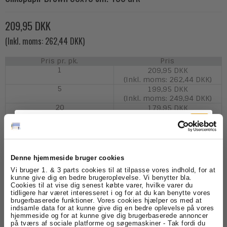
209,95 DKK
(Inkl. moms: 262,44 DKK)
Pris pr. pk.
Pris
1
209,95 DKK
(Inkl. moms: 262,44 DKK)
5
199,95 DKK
(Inkl. moms: 249,94 DKK)
20
179,95 DKK
(Inkl. moms: 224,94 DKK)
Denne hjemmeside bruger cookies
Model/Varenr.:
SLP907
Tilmeld dig
Vi bruger 1. & 3 parts cookies til at tilpasse vores indhold, for at
kunne give dig en bedre brugeroplevelse. Vi benytter bla.
Lagerstatus:
På lager
Cookies til at vise dig senest købte varer, hvilke varer du
nyhedsbrevet
tidligere har været interesseret i og for at du kan benytte vores
brugerbaserede funktioner. Vores cookies hjælper os med at
pk.
Køb
indsamle data for at kunne give dig en bedre oplevelse på vores
Få skarpe tilbud, nyheder og eksklusive
hjemmeside og for at kunne give dig brugerbaserede annoncer
kundefordele, direkte i din indbakke.
på tværs af sociale platforme og søgemaskiner - Tak fordi du