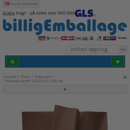
Danish (Denmark)
Gratis
fragt - på ordre over 500 DKK
Søg
Forside
/
Shop
/
Silkepapir
/
Silkepapir Brown 50x75 cm. 480 ark