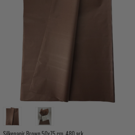
Silkepapir Brown 50x75 cm. 480 ark