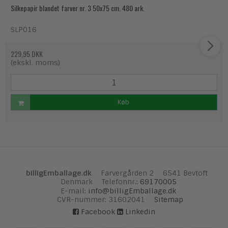
Silkepapir blandet farver nr. 3 50x75 cm. 480 ark.
SLP016
229,95 DKK
(ekskl. moms)
Køb
billigEmballage.dk
Farvergården 2
6541 Bevtoft
Denmark
Telefonnr.
:
69170005
E-mail
:
info@billigEmballage.dk
CVR-nummer
:
31602041
Sitemap
Facebook
Linkedin