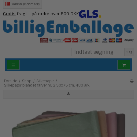
Danish (Denmark)
Gratis
fragt - på ordre over 500 DKK
Søg
Forside
/
Shop
/
Silkepapir
/
Silkepapir blandet farver nr. 2 50x75 cm. 480 ark.