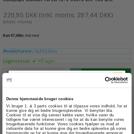
229,95 DKK (Inkl. moms: 287,44 DKK)
(ekskl. moms)
Model/Varenr.:
SLP015bla
Lagerstatus:
På lager
pk.
Køb
Beskrivelse
Denne hjemmeside bruger cookies
Tilmeld dig
Vi bruger 1. & 3 parts cookies til at tilpasse vores indhold, for at
Silkepapir blandet nr. 2 er blandede farver er det perfekte valg til
kunne give dig en bedre brugeroplevelse. Vi benytter bla.
enhver lejlighed. Det leveres i en pakke med 480 ark med
Cookies til at vise dig senest købte varer, hvilke varer du
nyhedsbrevet
forskellige farver 120 ark i hver farve, herunder sart grøn, peach,
tidligere har været interesseret i og for at du kan benytte vores
baby rose og lilla , hvilket gør det ideelt til kreativ indpakning,
brugerbaserede funktioner. Vores cookies hjælper os med at
dekorationer, pakkefyld og meget mere.
indsamle data for at kunne give dig en bedre oplevelse på vores
Få skarpe tilbud, nyheder og eksklusive
hjemmeside og for at kunne give dig brugerbaserede annoncer