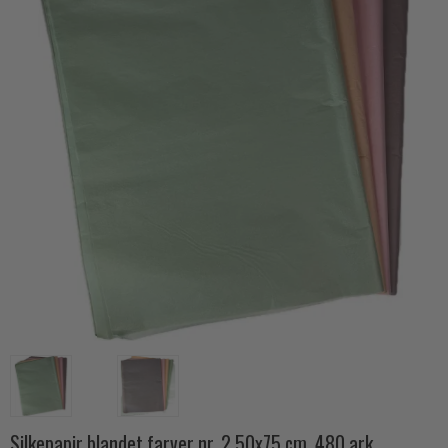
Silkepapir blandet farver nr. 2 50x75 cm. 480 ark.