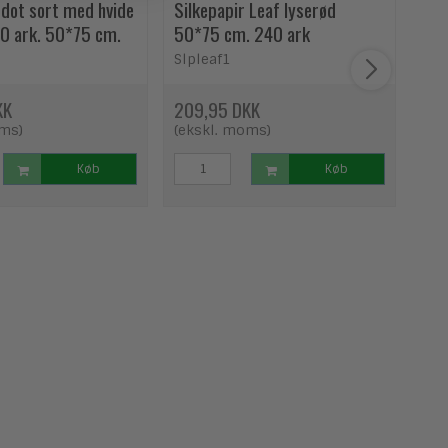
 dot sort med hvide
Silkepapir Leaf lyserød
Sil
40 ark. 50*75 cm.
50*75 cm. 240 ark
cm.
Slpleaf1
SL
KK
209,95 DKK
20
oms)
(ekskl. moms)
(ek
Køb
Køb