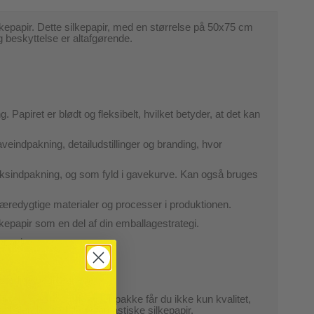
lkepapir. Dette silkepapir, med en størrelse på 50x75 cm
g beskyttelse er altafgørende.
 Papiret er blødt og fleksibelt, hvilket betyder, at det kan
veindpakning, detailudstillinger og branding, hvor
tiksindpakning, og som fyld i gavekurve. Kan også bruges
 bæredygtige materialer og processer i produktionen.
kepapir som en del af din emballagestrategi.
epapir.
 særlige begivenheder.
odukter. Med 480 ark i hver pakke får du ikke kun kvalitet,
ltalende med dette fantastiske silkepapir.