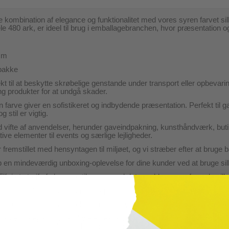
 kombination af elegance og funktionalitet med vores syren farvet si
e 480 ark, er ideel til brug i emballagebranchen, hvor præsentation o
 cm
 pakke
t til at beskytte skrøbelige genstande under transport eller opbevaring.
g produkter for at undgå skader.
arve giver en sofistikeret og indbydende præsentation. Perfekt til ga
 stil er vigtig.
red vifte af anvendelser, herunder gaveindpakning, kunsthåndværk, bu
tive elementer til events og særlige lejligheder.
r fremstillet med hensyntagen til miljøet, og vi stræber efter at bruge
b en mindeværdig unboxing-oplevelse for dine kunder ved at bruge sil
lføj et strejf af elegance til gaver med det smukke syren farvede silk
: Perfekt til scrapbooking, kunstprojekter og dekorative formål.
: Brug som dekorative elementer til bryllupper, fødselsdage og andre
rvet silkepapir for at tilføje en eksklusiv og stilfuld finish til dine pr
r pengene. Gør dine emballageløsninger både beskyttende og visuelt ti