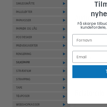
Til
SMUDSMÅTTE
nyhe
PALLELØFTER
Andre købt
PAPKASSER
Få skarpe tilbu
kundefordele, 
PAPRØR OG LÅG
Pakketape, brun P
POSTÆSKER
Low noice - 6 rll
TAP010
PRØVEKUVERTER
RENGØRING
74,00 DKK
SILKEPAPIR
(ekskl. moms)
STRÆKFILM
STRAPPING
TAPE
Relaterede
TØJPOSER
WEBSHOPKASSER