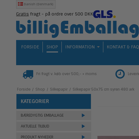
Danish (Denmark)
Gratis
fragt - på ordre over 500 DKK
FORSIDE
SHOP
INFORMATION
KONTAKT & FA
Fri fragt v. køb over 500,- + moms
Lever
Forside
/
Shop
/
Silkepapir
/
Silkepapir 50x75 cm syren 480 ark
KATEGORIER
BÆREDYGTIG EMBALLAGE
AKTUELLE TILBUD
PRODUKT NYHEDER