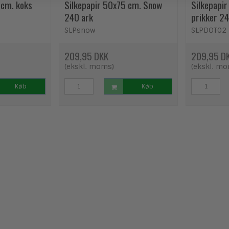
 cm. koks
Silkepapir 50x75 cm. Snow
Silkepapir
240 ark
prikker 2
SLPsnow
SLPDOT02
209,95 DKK
209,95 D
(ekskl. moms)
(ekskl. m
Køb
Køb