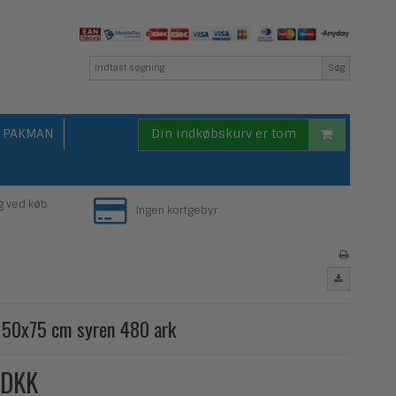
Søg
PAKMAN
Din indkøbskurv er tom
g ved køb
Ingen kortgebyr
r 50x75 cm syren 480 ark
 DKK