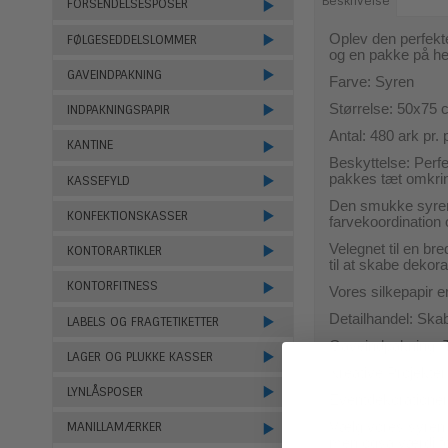
Beskrivelse
FORSENDELSESPOSER
Oplev den perfekte
FØLGESEDDELSLOMMER
og en pakke på hel
GAVEINDPAKNING
Farve: Syren
Størrelse: 50x75
INDPAKNINGSPAPIR
Antal: 480 ark pr.
KANTINE
Beskyttelse: Perfek
pakkes tæt omkrin
KASSEFYLD
Den smukke syren f
KONFEKTIONSKASSER
farvekoordination og
Velegnet til en b
KONTORARTIKLER
til at skabe dekora
KONTORFITNESS
Vores silkepapir e
Detailhandel: Ska
LABELS OG FRAGTETIKETTER
Gaveindpakning: Ti
LAGER OG PLUKKE KASSER
Kreative Projekter
LYNLÅSPOSER
Eventdekorationer
Vælg vores syren fa
MANILLAMÆRKER
men også værdi fo