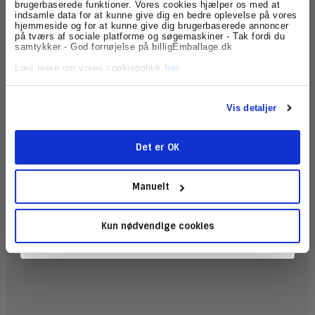
brugerbaserede funktioner. Vores cookies hjælper os med at
indsamle data for at kunne give dig en bedre oplevelse på vores
Få skarpe tilbud, nyheder og eksklusive
Beskrivelse
Specifikationer
hjemmeside og for at kunne give dig brugerbaserede annoncer
kundefordele, direkte i din indbakke.
på tværs af sociale platforme og søgemaskiner - Tak fordi du
samtykker - God fornøjelse på billigEmballage.dk
Vægt ca. 124 gram pr. styk
Læs mere om vores cookiepolitik
her
Bogomslag er perfekt emballage til bøger og
tidsskrifter. I denne emballage ligger de pakket sikkert
og kan tåle turen frem til kunden uden at få bøjede
hjørner og skrammer.
Vis detaljer
Vi bruger bogomslag til bøger, tidsskrifter og brochurer.
Det er OK
Bogomslag er special udviklet emballage, som sikre
dine forsendelser. Køb dine bogomslag i dag her på
Tilmeld
billigEmballage.dk
Manuelt
Kun nødvendige cookies