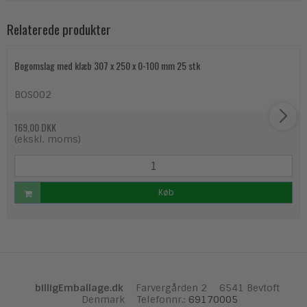
Relaterede produkter
Bogomslag med klæb 307 x 250 x 0-100 mm 25 stk
BOS002
169,00 DKK
(ekskl. moms)
Køb
billigEmballage.dk
Farvergården 2
6541 Bevtoft
Denmark
Telefonnr.
:
69170005