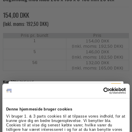
154,00 DKK
(Inkl. moms: 192,50 DKK)
Pris pr. bundt
Pris
1
154,00 DKK
(Inkl. moms: 192,50 DKK)
5
146,00 DKK
(Inkl. moms: 182,50 DKK)
56
132,00 DKK
(Inkl. moms: 165,00 DKK)
Model/Varenr.:
BOS001
Lagerstatus:
Varen er på lager.
Denne hjemmeside bruger cookies
Tilmeld dig
Vi bruger 1. & 3 parts cookies til at tilpasse vores indhold, for at
Bundt
Køb
kunne give dig en bedre brugeroplevelse. Vi benytter bla.
Cookies til at vise dig senest købte varer, hvilke varer du
nyhedsbrevet
tidligere har været interesseret i og for at du kan benytte vores