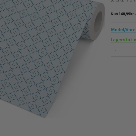
(ekskl. mom
Model/Varen
Lagerstatu