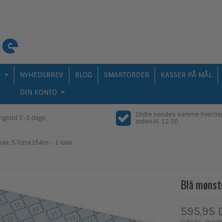
Q
NYHEDSBREV
BLOG
SMARTORDER
KASSER PÅ MÅL
DIN KONTO
Ordre sendes samme hverda
ingstid 1-3 dage
inden kl. 12.00
pair, 57cmx154m - 1 rulle
Blå mønst
595,95 