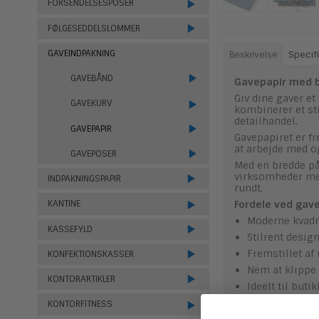
FORSENDELSESPOSER
FØLGESEDDELSLOMMER
GAVEINDPAKNING
Beskrivelse
Specifi
GAVEBÅND
Gavepapir med b
Giv dine gaver e
GAVEKURV
kombinerer et sti
detailhandel.
GAVEPAPIR
Gavepapiret er fr
at arbejde med og
GAVEPOSER
Med en bredde på
virksomheder med
INDPAKNINGSPAPIR
rundt.
Fordele ved gave
KANTINE
Moderne kvadr
KASSEFYLD
Stilrent desig
Fremstillet af
KONFEKTIONSKASSER
Nem at klippe 
KONTORARTIKLER
Ideelt til but
Stor rulle me
KONTORFITNESS