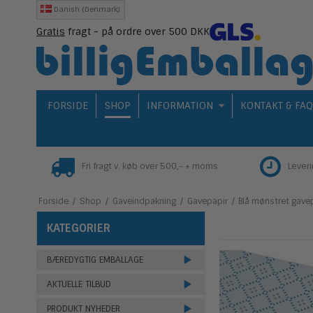
Danish (Denmark)
Gratis
fragt - på ordre over 500 DKK
FORSIDE
SHOP
INFORMATION
KONTAKT & FA
Fri fragt v. køb over 500,- + moms
Lever
Forside
/
Shop
/
Gaveindpakning
/
Gavepapir
/
Blå mønstret gave
KATEGORIER
BÆREDYGTIG EMBALLAGE
AKTUELLE TILBUD
PRODUKT NYHEDER