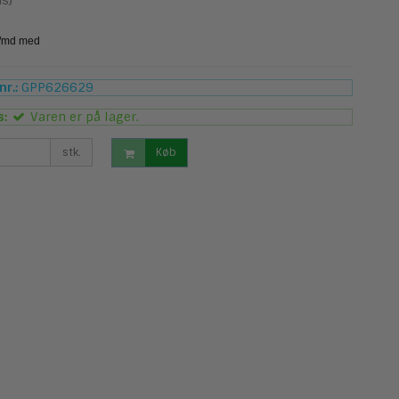
s)
r.:
GPP626629
s:
Varen er på lager.
stk.
Køb