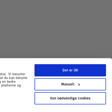
Det er OK
else. Vi benytter
r at du kan benytte
g en bedre
mballage.dk
CVR-nummer
:
31602041
Sitemap
Manuelt
 platforme og
Kun nødvendige cookies