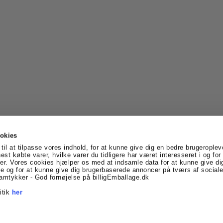
okies
til at tilpasse vores indhold, for at kunne give dig en bedre brugeroplev
nest købte varer, hvilke varer du tidligere har været interesseret i og fo
er. Vores cookies hjælper os med at indsamle data for at kunne give di
vtoft
Denmark
Telefonnr.
:
69170005
E-mail
:
info@billigE
 og for at kunne give dig brugerbaserede annoncer på tværs af sociale
Facebook
Linkedin
amtykker - God fornøjelse på billigEmballage.dk
itik
her