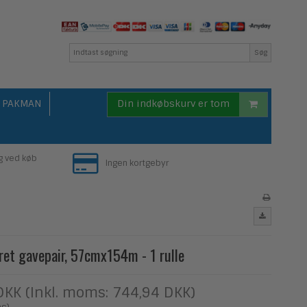
Søg
PAKMAN
Din indkøbskurv er tom
g ved køb
Ingen kortgebyr
ret gavepair, 57cmx154m - 1 rulle
DKK (Inkl. moms: 744,94 DKK)