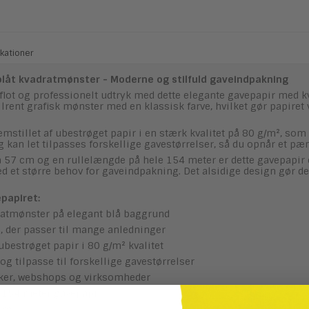
kationer
låt kvadratmønster - Moderne og stilfuld gaveindpakning
t flot og professionelt udtryk med dette elegante gavepapir med
lrent grafisk mønster med en klassisk farve, hvilket gør papiret 
emstillet af ubestrøget papir i en stærk kvalitet på 80 g/m², som
 kan let tilpasses forskellige gavestørrelser, så du opnår et pæn
 57 cm og en rullelængde på hele 154 meter er dette gavepapir e
 et større behov for gaveindpakning. Det alsidige design gør det
papiret:
atmønster på elegant blå baggrund
n, der passer til mange anledninger
 ubestrøget papir i 80 g/m² kvalitet
og tilpasse til forskellige gavestørrelser
ikker, webshops og virksomheder
d 154 meter gavepapir