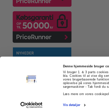
NYHEDER
Denne hjemmeside bruger co
Vi bruger 1. & 3 parts cookies 
bla. Cookies til at vise dig se
vores brugerbaserede funktion
billigEmballage.dk
Farvergården 2
6541 Be
oplevelse på vores hjemmeside
søgemaskiner - Tak fordi du s
Læs mere om vores cookiepol
Vis detaljer