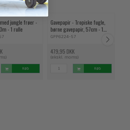
med jungle frøer -
Gavepapir - Tropiske fugle,
Gav
m - 1 rulle
børne gavepapir, 57cm - 1
57c
rulle
57
GPP6224-57
GP
KK
479,95 DKK
479
oms)
(ekskl. moms)
(ek
Køb
Køb