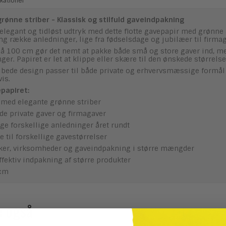
kationer
ønne striber - Klassisk og stilfuld gaveindpakning
 elegant og tidløst udtryk med dette flotte gavepapir med grønne 
ang række anledninger, lige fra fødselsdage og jubilæer til firm
på 100 cm gør det nemt at pakke både små og store gaver ind, men
r. Papiret er let at klippe eller skære til den ønskede størrelse
ribede design passer til både private og erhvervsmæssige formå
is.
papiret:
 med elegante grønne striber
åde private gaver og firmagaver
ge forskellige anledninger året rundt
e til forskellige gavestørrelser
ikker, virksomheder og gaveindpakning i større mængder
effektiv indpakning af større produkter
 cm
e også