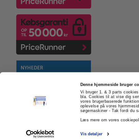
NYHEDER
Denne hjemmeside bruger co
Vi bruger 1. & 3 parts cookies 
bla. Cookies til at vise dig se
vores brugerbaserede funktion
billigEmballage.dk
Farvergården 2
6541 Be
oplevelse på vores hjemmeside
søgemaskiner - Tak fordi du s
Læs mere om vores cookiepol
Vis detaljer