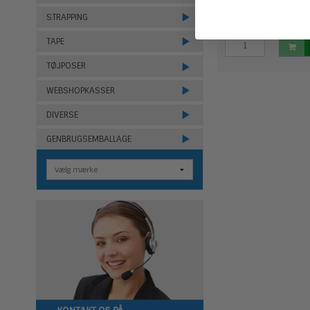
595,95 DKK
STRAPPING
(ekskl. moms)
TAPE
TØJPOSER
WEBSHOPKASSER
DIVERSE
GENBRUGSEMBALLAGE