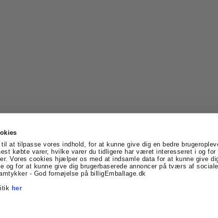
okies
til at tilpasse vores indhold, for at kunne give dig en bedre brugeroplev
nest købte varer, hvilke varer du tidligere har været interesseret i og fo
er. Vores cookies hjælper os med at indsamle data for at kunne give di
vtoft
Denmark
Telefonnr.
:
69170005
E-mail
:
info@billigE
 og for at kunne give dig brugerbaserede annoncer på tværs af sociale
Facebook
Linkedin
amtykker - God fornøjelse på billigEmballage.dk
itik
her