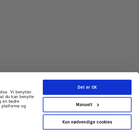
Det er OK
else. Vi benytter
r at du kan benytte
g en bedre
mballage.dk
CVR-nummer
:
31602041
Sitemap
Manuelt
 platforme og
Kun nødvendige cookies