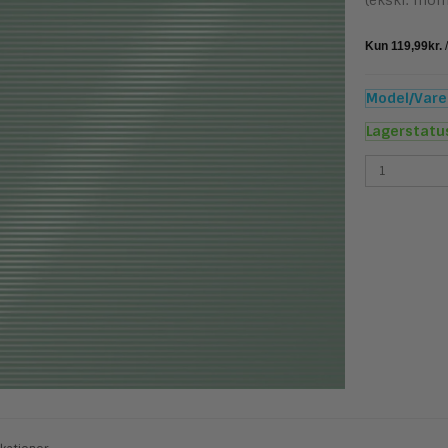
(ekskl. mom
Model/Varen
Lagerstatu