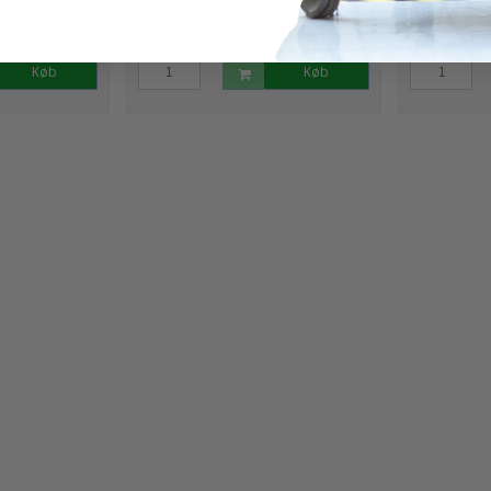
595,95 DKK
479,95 D
(ekskl. moms)
(ekskl. m
Køb
Køb