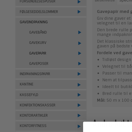
Beskrivelse
Specifi
FORSENDELSESPOSER
Gavepapir med gr
FØLGESEDDELSLOMMER
Giv dine gaver et
GAVEINDPAKNING
velegnet til en l
Den brede rulle 
GAVEBÅND
mange indpakninge
Det klassiske st
GAVEKURV
gaven på bedste v
Fordele ved gave
GAVEPAPIR
Tidløst design
GAVEPOSER
Velegnet til b
Passer til man
INDPAKNINGSPAPIR
Nem at tilpass
KANTINE
Ideelt til but
Bred rulle til 
KASSEFYLD
Mål:
50 m x 100
KONFEKTIONSKASSER
KONTORARTIKLER
Andre købt
KONTORFITNESS