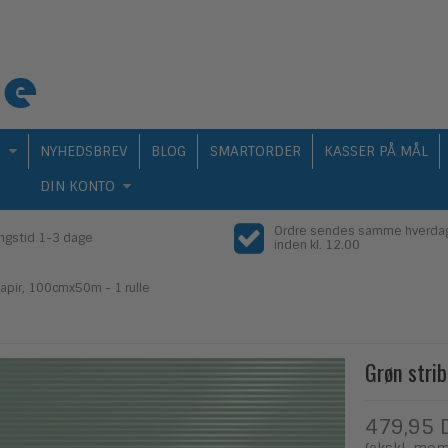
Q
NYHEDSBREV
BLOG
SMARTORDER
KASSER PÅ MÅL
DIN KONTO
Ordre sendes samme hverda
ingstid 1-3 dage
inden kl. 12.00
papir, 100cmx50m - 1 rulle
Grøn stri
479,95 