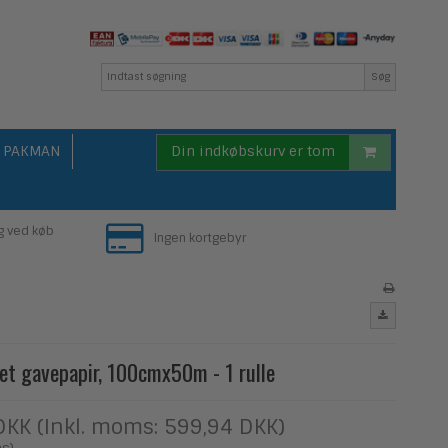
Søg
PAKMAN
Din indkøbskurv er tom
g ved køb
Ingen kortgebyr
bet gavepapir, 100cmx50m - 1 rulle
DKK (Inkl. moms: 599,94 DKK)