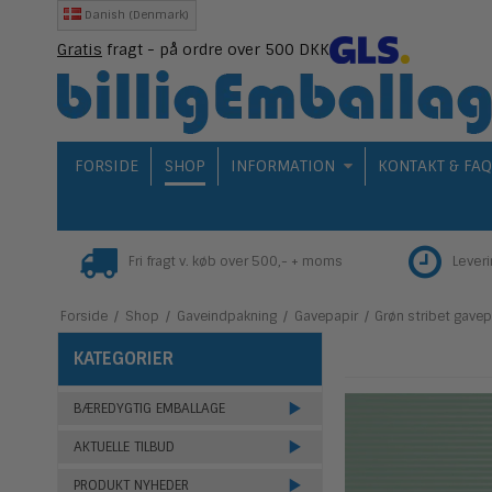
Danish (Denmark)
Gratis
fragt - på ordre over 500 DKK
FORSIDE
SHOP
INFORMATION
KONTAKT & FA
Fri fragt v. køb over 500,- + moms
Lever
Forside
/
Shop
/
Gaveindpakning
/
Gavepapir
/
Grøn stribet gave
KATEGORIER
BÆREDYGTIG EMBALLAGE
AKTUELLE TILBUD
PRODUKT NYHEDER