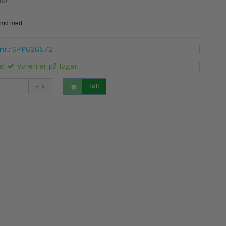
s)
r.:
GPP626572
s:
Varen er på lager.
stk.
Køb