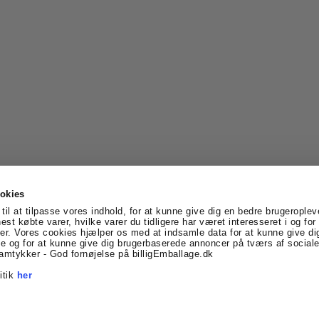
okies
til at tilpasse vores indhold, for at kunne give dig en bedre brugeroplev
nest købte varer, hvilke varer du tidligere har været interesseret i og fo
er. Vores cookies hjælper os med at indsamle data for at kunne give di
vtoft
Denmark
Telefonnr.
:
69170005
E-mail
:
info@billigE
 og for at kunne give dig brugerbaserede annoncer på tværs af sociale
Facebook
Linkedin
amtykker - God fornøjelse på billigEmballage.dk
itik
her