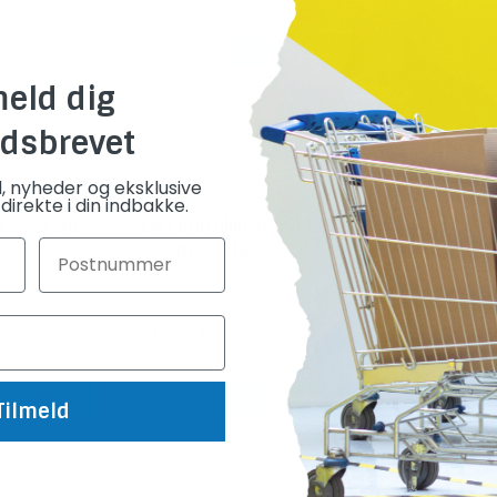
(ekskl. moms)
(ekskl. m
Køb
Køb
meld dig
 produkter
dsbrevet
d, nyheder og eksklusive
direkte i din indbakke.
t 8 * 8 cm.
Kort hvid blomst m/kuvert 8
Kort Orchi
* 8 cm 25 stk.
cm. 25 stk
K907114
K907253
198,95 DKK
198,75 DK
(ekskl. moms)
(ekskl. m
Køb
Køb
Tilmeld