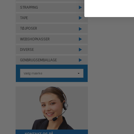
STRAPPING
TAPE
TØJPOSER
WEBSHOPKASSER
DIVERSE
GENBRUGSEMBALLAGE