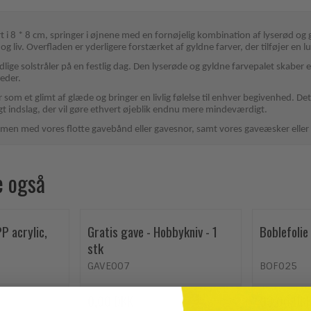
rt i 8 * 8 cm, springer i øjnene med en fornøjelig kombination af lyserød og
og liv. Overfladen er yderligere forstærket af gyldne farver, der tilføjer en l
ige solstråler på en festlig dag. Den lyserøde og gyldne farvepalet skaber en
heder.
er som et glimt af glæde og bringer en livlig følelse til enhver begivenhed.
ligt indslag, der vil gøre ethvert øjeblik endnu mere mindeværdigt.
men med vores flotte gavebånd eller gavesnor, samt vores gaveæsker eller 
e også
PP acrylic,
Gratis gave - Hobbykniv - 1
Boblefoli
stk
GAVE007
BOF025
0,00 DKK
93,00 DK