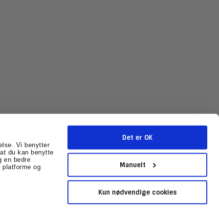
Det er OK
else. Vi benytter
r at du kan benytte
g en bedre
mballage.dk
CVR-nummer
:
31602041
Sitemap
Manuelt
 platforme og
Kun nødvendige cookies