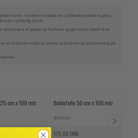
 gylden farve. Forsiden er badet i en strålende lyserød nuance,
uksuriøs og festlig touch.
 atmosfære af glæde og festivitas og gør kortet ideelt til at
 Det er en strålende måde at sprede optimisme og feststemning på.
cellofan.
e 25 cm x 100 mtr
Boblefolie 50 cm x 100 mtr
Gra
mar
BOF050
GA
K
175,00 DKK
0,0