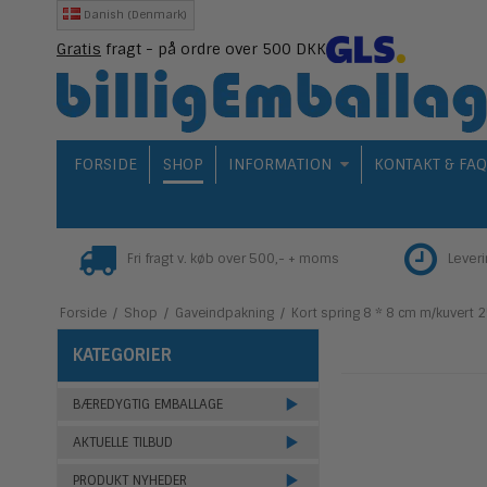
Danish (Denmark)
Gratis
fragt - på ordre over 500 DKK
FORSIDE
SHOP
INFORMATION
KONTAKT & FA
Fri fragt v. køb over 500,- + moms
Lever
Forside
/
Shop
/
Gaveindpakning
/
Kort spring 8 * 8 cm m/kuvert 2
KATEGORIER
BÆREDYGTIG EMBALLAGE
AKTUELLE TILBUD
PRODUKT NYHEDER