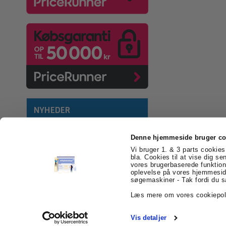
NYHEDER
Denne hjemmeside bruger co
Vi bruger 1. & 3 parts cookies 
bla. Cookies til at vise dig se
vores brugerbaserede funktion
billigEmballage.dk
Farvergården 2
6541 Be
oplevelse på vores hjemmeside
søgemaskiner - Tak fordi du s
Læs mere om vores cookiepol
Vis detaljer