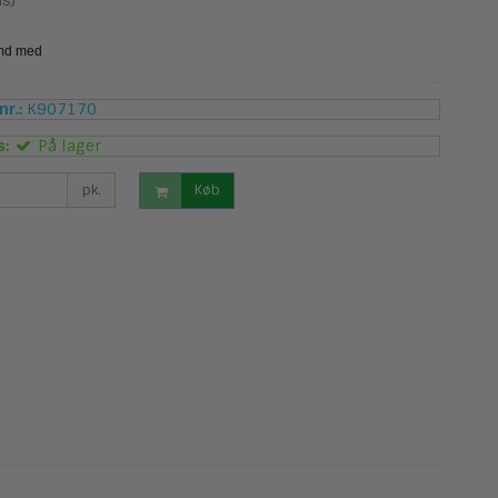
s)
r.:
K907170
s:
På lager
pk.
Køb