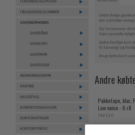
Beskrivelse
FORSENDELSESPOSER
FØLGESEDDELSLOMMER
Dette livlige gaveko
der udstråler energi 
GAVEINDPAKNING
Du fornemmer de tidl
GAVEBÅND
fejre specielle lejlig
Dette festlige kort 
GAVEKURV
Et farverigt og fest
GAVEPAPIR
Brug dette kort sam
GAVEPOSER
Andre købt
INDPAKNINGSPAPIR
KANTINE
KASSEFYLD
Pakketape, klar, 
Low noice - 6 rll
KONFEKTIONSKASSER
TAP210
KONTORARTIKLER
69,95 DKK
KONTORFITNESS