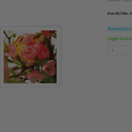
(ekskl. mom
Model/Varen
Lagerstatu