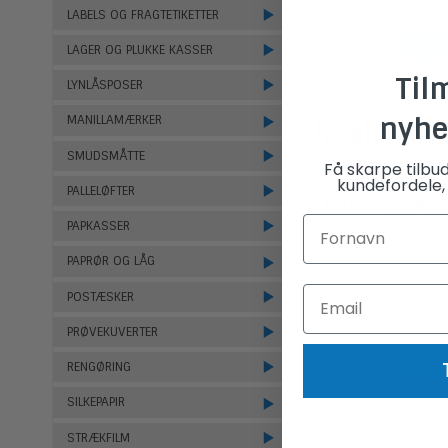
(ekskl. moms)
LABELS OG FRAGTETIKETTER
LAGER OG PLUKKE KASSER
Til
LYNLÅSPOSER
Relaterede
nyhe
MANILLAMÆRKER
SMUDSMÅTTE
Få skarpe tilbu
kundefordele, 
PALLELØFTER
Kort lilla m/kuver
25 stk.
PAPKASSER
K907250
PAPRØR OG LÅG
198,95 DKK
POSTÆSKER
(ekskl. moms)
PRØVEKUVERTER
RENGØRING
SILKEPAPIR
STRÆKFILM