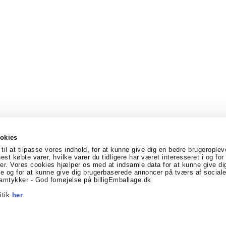
okies
til at tilpasse vores indhold, for at kunne give dig en bedre brugeroplev
nest købte varer, hvilke varer du tidligere har været interesseret i og fo
er. Vores cookies hjælper os med at indsamle data for at kunne give di
vtoft
Denmark
Telefonnr.
:
69170005
E-mail
:
info@billigE
 og for at kunne give dig brugerbaserede annoncer på tværs af sociale
Facebook
Linkedin
amtykker - God fornøjelse på billigEmballage.dk
itik
her