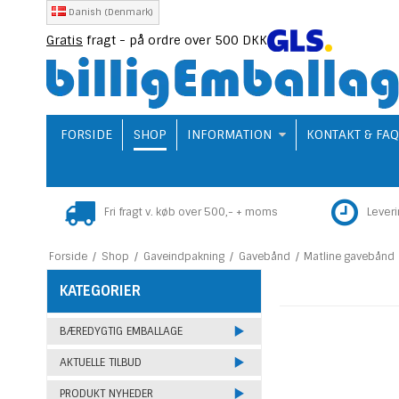
Danish (Denmark)
Gratis
fragt - på ordre over 500 DKK
FORSIDE
SHOP
INFORMATION
KONTAKT & FA
Fri fragt v. køb over 500,- + moms
Lever
Forside
/
Shop
/
Gaveindpakning
/
Gavebånd
/
Matline gavebånd
KATEGORIER
BÆREDYGTIG EMBALLAGE
AKTUELLE TILBUD
PRODUKT NYHEDER