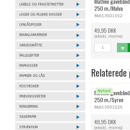
Matline gavebån
LABELS OG FRAGTETIKETTER
250 m./Malva
LAGER OG PLUKKE KASSER
Mat13501552
LYNLÅSPOSER
49,95 DKK
MANILLAMÆRKER
(ekskl. moms)
SMUDSMÅTTE
PALLELØFTER
PAPKASSER
Relaterede
PAPRØR OG LÅG
POSTÆSKER
Nyhed
Matline gavebån
PRØVEKUVERTER
250 m./Syren
RENGØRING
Mat13501025
SILKEPAPIR
49,95 DKK
STRÆKFILM
(ekskl. moms)