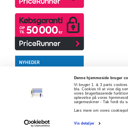
NYHEDER
Denne hjemmeside bruger co
Vi bruger 1. & 3 parts cookies 
bla. Cookies til at vise dig se
vores brugerbaserede funktion
billigEmballage.dk
Farvergården 2
6541 Be
oplevelse på vores hjemmeside
søgemaskiner - Tak fordi du s
Læs mere om vores cookiepol
Vis detaljer