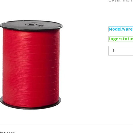
(ekskl. mom
Model/Varen
Lagerstatu