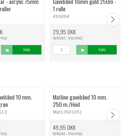
lar - acrylic 75mm
Gavebånd 10mm guld 250m -
Pos
ruller
1 rulle
mm 
455694
PST
KK
29,95 DKK
48,
oms)
(ekskl. moms)
(ek
Køb
Køb
avebånd 10 mm.
Matline gavebånd 10 mm.
Mat
grøn
250 m./Hvid
250
513
Mat13501051
Ma
K
49,95 DKK
49,
oms)
(ekskl. moms)
(ek