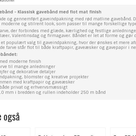
kationer
ebånd - Klassisk gavebånd med flot mat finish
nde og gennemført gaveindpakning med rød matline gavebånd. De
t moderne og stilrent look, som passer til mange forskellige typ
farve, der forbindes med glæde, kærlighed og festlige anledninger
læer, Valentinsdag og firmagaver. Båndet er let at forme og gør de
r et populært valg til gaveindpakning, hvor der ønskes et mere a
e farve står flot til både kraftpapir, gaveæsker og gavepapir i neu
ebåndet:
 med moderne finish
arve til mange anledninger
øjfer og dekorative detaljer
eindpakning, blomster og kreative projekter
ammen med kraftpapir og gaveæsker
både privat og erhvervsmæssigt
10 mm i bredden og rullen indeholder 250 m bånd
e også