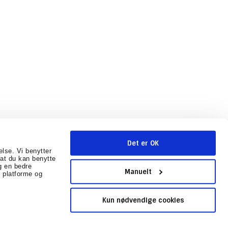
Det er OK
else. Vi benytter
r at du kan benytte
g en bedre
mballage.dk
CVR-nummer
:
31602041
Sitemap
Manuelt
 platforme og
Kun nødvendige cookies