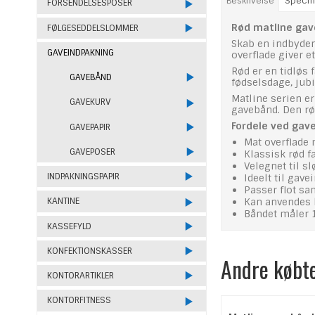
Beskrivelse
Specifi
FORSENDELSESPOSER
Rød matline gav
FØLGESEDDELSLOMMER
Skab en indbyde
GAVEINDPAKNING
overflade giver e
Rød er en tidløs 
GAVEBÅND
fødselsdage, jubi
Matline serien e
GAVEKURV
gavebånd. Den rød
Fordele ved gav
GAVEPAPIR
Mat overflade
GAVEPOSER
Klassisk rød f
Velegnet til sl
INDPAKNINGSPAPIR
Ideelt til gav
Passer flot s
Kan anvendes 
KANTINE
Båndet måler 
KASSEFYLD
KONFEKTIONSKASSER
Andre købt
KONTORARTIKLER
KONTORFITNESS