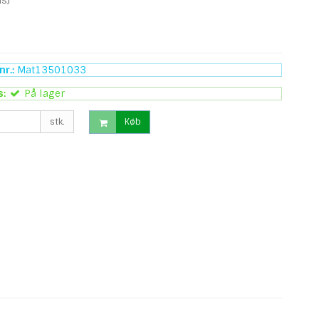
s)
r.:
Mat13501033
s:
På lager
stk.
Køb