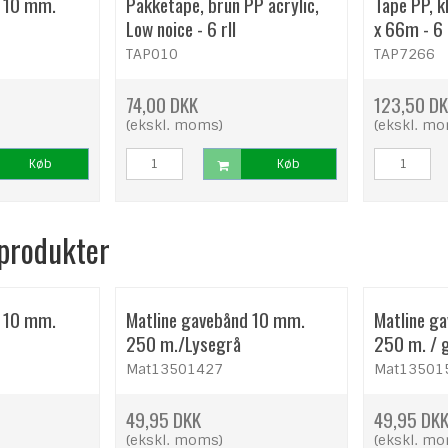
d 10 mm.
Pakketape, brun PP acrylic,
Tape PP, k
Low noice - 6 rll
x 66m - 6 
TAP010
TAP7266
74,00 DKK
123,50 D
(ekskl. moms)
(ekskl. m
Køb
Køb
 produkter
d 10 mm.
Matline gavebånd 10 mm.
Matline g
250 m./Lysegrå
250 m. / 
Mat13501427
Mat13501
49,95 DKK
49,95 DK
(ekskl. moms)
(ekskl. m