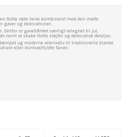
n flotte røde farve kombineret med den matte
er gaver og dekorationer.
. Derfor er gavebåndet særligt velegnet til jul,
t nemt at skabe flotte sløjfer og dekorative detaljer.
fdæmpet og moderne alternativ til traditionelle blanke
trale eller kontrastfyldte farver.