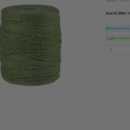
(ekskl. mom
Model/Varen
Lagerstatu