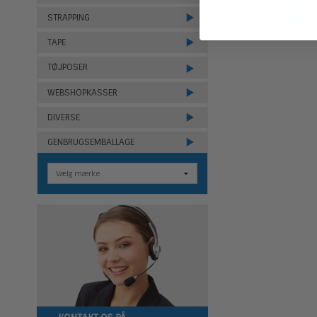
STRAPPING
TAPE
TØJPOSER
WEBSHOPKASSER
DIVERSE
GENBRUGSEMBALLAGE