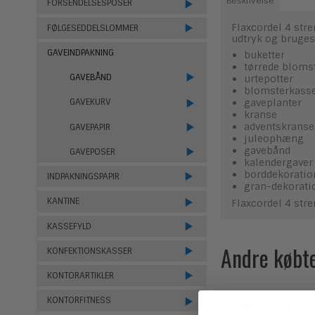
Beskrivelse
FORSENDELSESPOSER
Flaxcordel 4 stre
FØLGESEDDELSLOMMER
udtryk og bruges 
GAVEINDPAKNING
buketter
tørrede bloms
GAVEBÅND
urtepotter
blomsterkass
gaveplanter
GAVEKURV
kranse
adventskranse
GAVEPAPIR
juleophæng
gavebånd
GAVEPOSER
kalendergaver
borddekoratio
INDPAKNINGSPAPIR
gran-dekorati
KANTINE
Flaxcordel 4 stre
KASSEFYLD
Andre købt
KONFEKTIONSKASSER
KONTORARTIKLER
KONTORFITNESS
Pakketape, klar, 