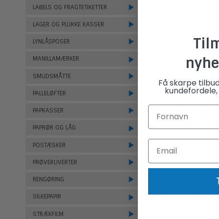
Low noice - 6 rll
LABELS OG FRAGTETIKETTER
TAP210
LAGER OG PLUKKE KASSER
Til
69,95 DKK
LYNLÅSPOSER
(ekskl. moms)
nyhe
MANILLAMÆRKER
SMUDSMÅTTE
Få skarpe tilbu
kundefordele, 
PALLELØFTER
Relaterede
PAPKASSER
PAPRØR OG LÅG
POSTÆSKER
Flaxcordel 4 stre
kg
PRØVEKUVERTER
Snor115015
RENGØRING
189,95 DKK
SILKEPAPIR
(ekskl. moms)
STRÆKFILM