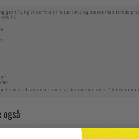
ng grøn / 1 kg er perfekt til natur, have og sæsoninspirerede pro
ofte til:
ter
er
ner
oner
ng betyder at snoren er snoet af fire mindre tråde. Det giver mere
e også
PP acrylic,
Boblefolie 25 cm x 100 mtr
Gratis gav