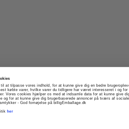
okies
til at tilpasse vores indhold, for at kunne give dig en bedre brugeroplev
nest købte varer, hvilke varer du tidligere har været interesseret i og fo
er. Vores cookies hjælper os med at indsamle data for at kunne give di
vtoft
Denmark
Telefonnr.
:
69170005
E-mail
:
info@billigE
 og for at kunne give dig brugerbaserede annoncer på tværs af sociale
Facebook
Linkedin
amtykker - God fornøjelse på billigEmballage.dk
itik
her