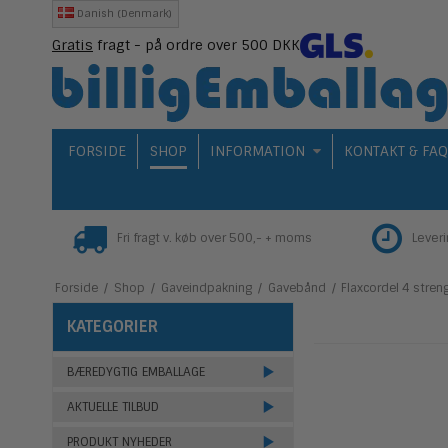
Danish (Denmark)
Gratis
fragt - på ordre over 500 DKK
FORSIDE
SHOP
INFORMATION
KONTAKT & FA
Fri fragt v. køb over 500,- + moms
Lever
Forside
/
Shop
/
Gaveindpakning
/
Gavebånd
/
Flaxcordel 4 streng
KATEGORIER
BÆREDYGTIG EMBALLAGE
AKTUELLE TILBUD
PRODUKT NYHEDER