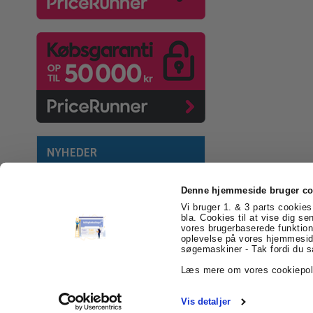
NYHEDER
Denne hjemmeside bruger co
Vi bruger 1. & 3 parts cookies 
bla. Cookies til at vise dig se
vores brugerbaserede funktion
billigEmballage.dk
Farvergården 2
6541 Be
oplevelse på vores hjemmeside
søgemaskiner - Tak fordi du s
Læs mere om vores cookiepol
Vis detaljer