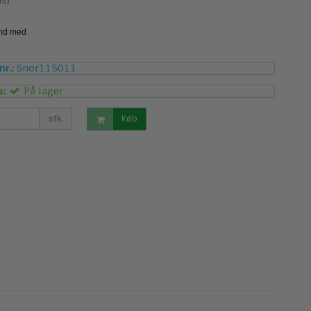
s)
r.:
Snor115011
s:
På lager
stk.
Køb