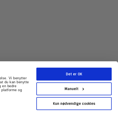
Det er OK
else. Vi benytter
r at du kan benytte
g en bedre
mballage.dk
CVR-nummer
:
31602041
Sitemap
Manuelt
 platforme og
Kun nødvendige cookies