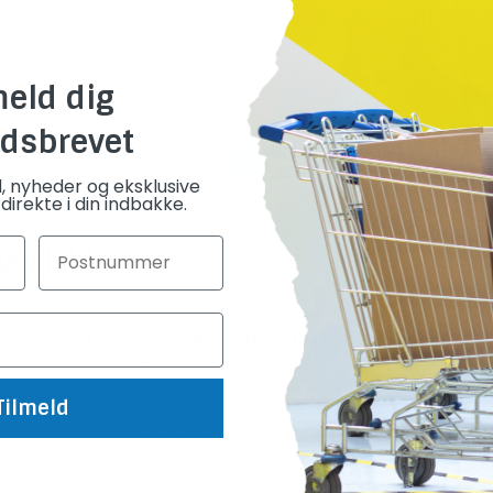
stk
BOF025
GAVE007
meld dig
93,00 DKK
0,00 DKK
(ekskl. moms)
(ekskl. m
dsbrevet
Køb
Køb
d, nyheder og eksklusive
direkte i din indbakke.
 produkter
ng creme / 1
Flaxcordel 4 streng rosa / 1
Flaxcordel
kg.
agavegrøn 
Snor115007
Snor1150
Tilmeld
189,95 DKK
189,95 DK
(ekskl. moms)
(ekskl. m