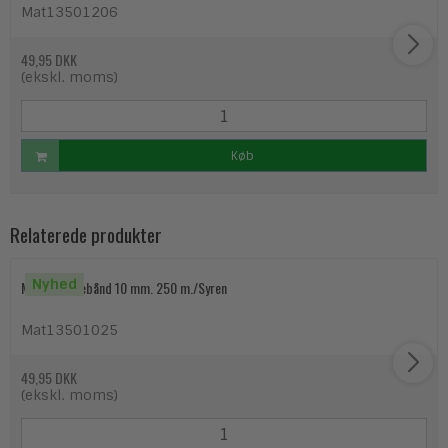
Mat13501206
49,95 DKK
(ekskl. moms)
Køb
Relaterede produkter
Nyhed
Matline gavebånd 10 mm. 250 m./Syren
Mat13501025
49,95 DKK
(ekskl. moms)