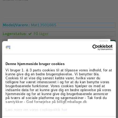
Model/Varenr.:
Mat13501665
Lagerstatus:
På lager
stk.
Køb
Denne hjemmeside bruger cookies
Beskrivelse
Specifikationer
Tilmeld dig
Vi bruger 1. & 3 parts cookies til at tilpasse vores indhold, for at
Kobber matline gavebånd - Gavebånd med varm og
kunne give dig en bedre brugeroplevelse. Vi benytter bla.
Cookies til at vise dig senest købte varer, hvilke varer du
eksklusiv kobberfarve
nyhedsbrevet
tidligere har været interesseret i og for at du kan benytte vores
Kobber matline gavebånd kombinerer varme nuancer
brugerbaserede funktioner. Vores cookies hjælper os med at
med et moderne mat look, der giver gaveindpakningen et
indsamle data for at kunne give dig en bedre oplevelse på vores
Få skarpe tilbud, nyheder og eksklusive
særligt eksklusivt præg. Den karakteristiske kobberfarve
hjemmeside og for at kunne give dig brugerbaserede annoncer
kundefordele, direkte i din indbakke.
balancerer mellem brunlige og metalliske toner og
på tværs af sociale platforme og søgemaskiner - Tak fordi du
tilfører dybde uden at virke dominerende.
samtykker - God fornøjelse på billigEmballage.dk
Farven er et populært valg til efterårs- og
Læs mere om vores cookiepolitik
her
vinterdekorationer, julegaver, firmagaver og gavekurve,
hvor der ønskes et mere raffineret farveudtryk. Kobber