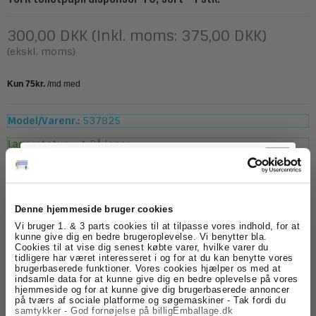
300,00 DKK (Inkl. moms: 375,00 DKK)
(ekskl. moms)
Model/Varenr.:
537825
Lagerstatus:
På lager
stk.
Køb
Denne hjemmeside bruger cookies
Tilmeld dig
Beskrivelse
Specifikationer
Vi bruger 1. & 3 parts cookies til at tilpasse vores indhold, for at
kunne give dig en bedre brugeroplevelse. Vi benytter bla.
Cookies til at vise dig senest købte varer, hvilke varer du
nyhedsbrevet
Tork Twin Mid-size T6 toiletpapirdispenser sort
tidligere har været interesseret i og for at du kan benytte vores
Effektiv og stilren toiletpapirdispenser fra Tork, der er
brugerbaserede funktioner. Vores cookies hjælper os med at
indsamle data for at kunne give dig en bedre oplevelse på vores
velegnet til toiletområder med middel til høj
Få skarpe tilbud, nyheder og eksklusive
hjemmeside og for at kunne give dig brugerbaserede annoncer
brugerfrekvens. Dispenseren har plads til to ruller og en
kundefordele, direkte i din indbakke.
på tværs af sociale platforme og søgemaskiner - Tak fordi du
kapacitet svarende til op til seks almindelige toiletruller,
samtykker - God fornøjelse på billigEmballage.dk
hvilket minimerer behovet for genopfyldning og sikrer,