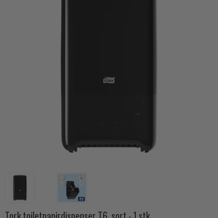
Tork toiletpapirdispenser T6, sort - 1 stk.