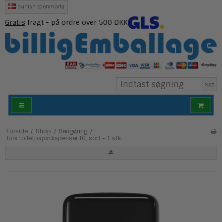
Danish (Denmark)
Gratis
fragt - på ordre over 500 DKK
Søg
Forside
/
Shop
/
Rengøring
/
Tork toiletpapirdispenser T6, sort - 1 stk.