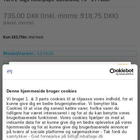
735,00 DKK (Inkl. moms: 918,75 DKK)
(ekskl. moms)
Model/Varenr.:
537826
Lagerstatus:
På lager
ks.
Køb
Denne hjemmeside bruger cookies
Tilmeld dig
Vi bruger 1. & 3 parts cookies til at tilpasse vores indhold, for at
Beskrivelse
Specifikationer
kunne give dig en bedre brugeroplevelse. Vi benytter bla.
Cookies til at vise dig senest købte varer, hvilke varer du
nyhedsbrevet
Tork Advanced T6 2-lags Toiletpapir Mid-size – 100
tidligere har været interesseret i og for at du kan benytte vores
meter
brugerbaserede funktioner. Vores cookies hjælper os med at
indsamle data for at kunne give dig en bedre oplevelse på vores
Blødt og absorberende 2-lags toiletpapir fra Tork,
Få skarpe tilbud, nyheder og eksklusive
hjemmeside og for at kunne give dig brugerbaserede annoncer
udviklet til T6 Mid-size dispensersystemer. Toiletpapiret
kundefordele, direkte i din indbakke.
på tværs af sociale platforme og søgemaskiner - Tak fordi du
er velegnet til toiletområder med middel brugerfrekvens,
samtykker - God fornøjelse på billigEmballage.dk
hvor både komfort, hygiejne og et pænt udtryk er vigtigt.