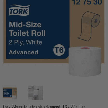
Tork 2-lags toiletpapir advanced, T6 - 27 ruller