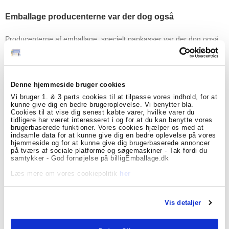
Emballage producenterne var der dog også
Producenterne af emballage, specielt papkasser var der dog også.
Der bliver produceret en del papkasser i norden. Både Smurfitt-
Kappa, Boxon, Petterson, DS Smith osv. producerer deres
papkasser i norden. Både i Danmark og Sverige bliver der
produceret en masse papkasser dagligt. Det var derfor vi tog med
på messen, for at møde dem der producerer emballagen, som vi
Denne hjemmeside bruger cookies
sælger på shoppen. Vi ville gerne møde nogle af de lidt mindre,
som måske passer bedre sammen med os. En mindre producent,
Vi bruger 1. & 3 parts cookies til at tilpasse vores indhold, for at
der gerne vil vækste med vores shop og kan leverer emballagen til
kunne give dig en bedre brugeroplevelse. Vi benytter bla.
Cookies til at vise dig senest købte varer, hvilke varer du
vores behov. Billige standard produkter, papkasser, boblefolie,
tidligere har været interesseret i og for at du kan benytte vores
kuverter osv.
brugerbaserede funktioner. Vores cookies hjælper os med at
Heldigvis var de der også! Producenter af papkasser fra Polen,
indsamle data for at kunne give dig en bedre oplevelse på vores
boblefolie i Sverige og tape i Portugal. Nu skal der skabe en bedre
hjemmeside og for at kunne give dig brugerbaserede annoncer
kontakt og vi skal se om vi kan forhandle nogle gode indkøbsaftaler
på tværs af sociale platforme og søgemaskiner - Tak fordi du
samtykker - God fornøjelse på billigEmballage.dk
på plads, så vi kan sælge vores emballage, til vores kunder endnu
billigere og med et endnu større sortiment. Specielt nogle af de
Læs mere om vores cookiepolitik
her
mindre polske papkasse producenter virkede meget interesseret.
Der er faktisk ”kun” omkring 650km til de nærmeste polske
producenter af emballage fra den danske grænse. Det tyder godt
og vi glæder os til at præsenterer jer for nye gode priser på
Vis detaljer
emballagen og nye spændende produkter.
Der er navnlig et par produkter vi er spændt på – farvede