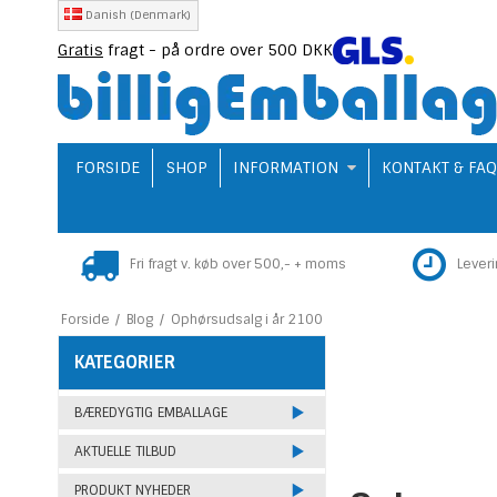
Danish (Denmark)
Gratis
fragt - på ordre over 500 DKK
FORSIDE
SHOP
INFORMATION
KONTAKT & FA
Fri fragt v. køb over 500,- + moms
Lever
Forside
/
Blog
/
Ophørsudsalg i år 2100
KATEGORIER
BÆREDYGTIG EMBALLAGE
AKTUELLE TILBUD
PRODUKT NYHEDER