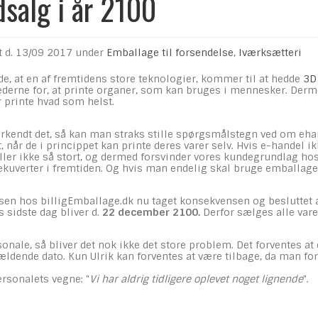
salg i år 2100
t d.
13/09 2017
under
Emballage til forsendelse
,
Iværksætteri
e, at en af fremtidens store teknologier, kommer til at hedde
3D 
rne for, at printe organer, som kan bruges i mennesker. Dermed er
 printe hvad som helst.
erkendt det, så kan man straks stille spørgsmålstegn ved om ehan
et, når de i princippet kan printe deres varer selv. Hvis e-handel 
ler ikke så stort, og dermed forsvinder vores kundegrundlag hos 
uverter i fremtiden. Og hvis man endelig skal bruge emballage, s
lsen hos billigEmballage.dk nu taget konsekvensen og besluttet
s sidste dag bliver d.
22 december 2100.
Derfor sælges alle vare
onale, så bliver det nok ikke det store problem. Det forventes at 
dende dato. Kun Ulrik kan forventes at være tilbage, da man forve
ersonalets vegne: "
Vi har aldrig tidligere oplevet noget lignende
".