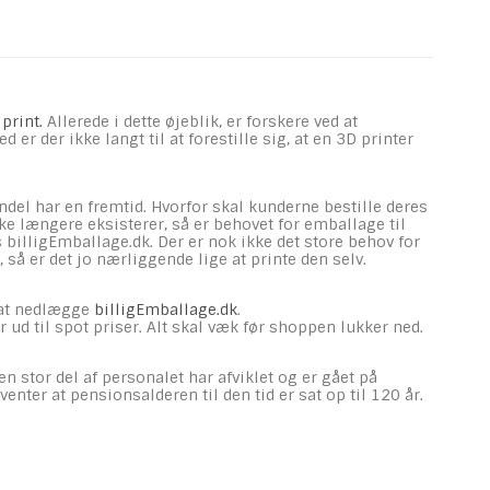
print.
Allerede i dette øjeblik, er forskere ved at
 der ikke langt til at forestille sig, at en 3D printer
del har en fremtid. Hvorfor skal kunderne bestille deres
ikke længere eksisterer, så er behovet for emballage til
billigEmballage.dk. Der er nok ikke det store behov for
å er det jo nærliggende lige at printe den selv.
 at nedlægge
billigEmballage.dk
.
r ud til spot priser. Alt skal væk før shoppen lukker ned.
en stor del af personalet har afviklet og er gået på
nter at pensionsalderen til den tid er sat op til 120 år.