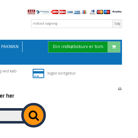
Søg
PAKMAN
Din indkøbskurv er tom
g ved køb
Ingen kortgebyr
er her