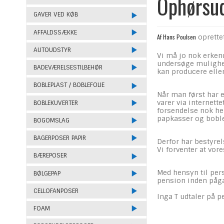
Ophørsud
GAVER VED KØB
AFFALDSSÆKKE
Af
Hans Poulsen
oprette
AUTOUDSTYR
Vi må jo nok erkend
undersøge mulighede
BADEVÆRELSESTILBEHØR
kan producere eller
BOBLEPLAST / BOBLEFOLIE
Når man først har 
varer via internett
BOBLEKUVERTER
forsendelse nok hel
papkasser og boblek
BOGOMSLAG
BAGERPOSER PAPIR
Derfor har bestyre
Vi forventer at vore
BÆREPOSER
Med hensyn til pers
BØLGEPAP
pension inden pågæl
CELLOFANPOSER
Inga T udtaler på p
FOAM