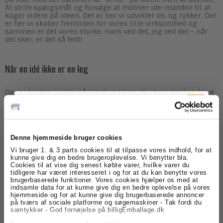
At stille spørgsmål og forsøge at motiver ide-manden til at
koger videre på ideen. Det er her vi udvikler os, og rykker. Det
er her vi skaber fremtiden for vores lille virksomhed og
sammen er det vores styrke. Hans ved det, jeg ved det – når
det sker, er det så fedt!
Når en idé ikke er en leg
Der er heldigvis ikke så langt imellem de ideer, der kan blive
til noget, så derfor udvikler vi os meget. Vores fokus er på,
hvordan vi kan skabe muligheder for vores kunder.
Hvordan vi sikre os at vores kunder får lige det de har brug
for, når de har brug for det…
Denne hjemmeside bruger cookies
Hvordan sikre vi, at der er emballage på lager hos vores
Tilmeld dig
Vi bruger 1. & 3 parts cookies til at tilpasse vores indhold, for at
kunder?
kunne give dig en bedre brugeroplevelse. Vi benytter bla.
Hvordan får vi en hurtig og nem bestillingsproces?
Cookies til at vise dig senest købte varer, hvilke varer du
nyhedsbrevet
Hvem hos vores kunder bestiller emballagen hjem?
tidligere har været interesseret i og for at du kan benytte vores
Hvornår skal vi tilbyde vores kunder nye typer og mere
brugerbaserede funktioner. Vores cookies hjælper os med at
emballage?
indsamle data for at kunne give dig en bedre oplevelse på vores
Få skarpe tilbud, nyheder og eksklusive
hjemmeside og for at kunne give dig brugerbaserede annoncer
kundefordele, direkte i din indbakke.
på tværs af sociale platforme og søgemaskiner - Tak fordi du
Som den lille spiller på markedet, vil vi gerne møde vores
samtykker - God fornøjelse på billigEmballage.dk
kunder der hvor de er i deres pakningsprocessor. Altså sikre
at de har den bedste type emballage til det du nu engang