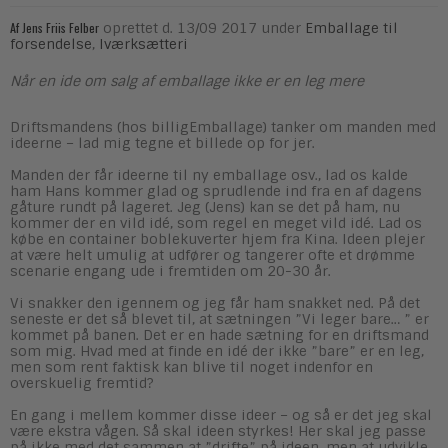
Af
Jens Friis Felber
oprettet d.
13/09 2017
under
Emballage til
forsendelse
,
Iværksætteri
Når en ide om salg af emballage ikke er en leg mere
Driftsmandens (hos billigEmballage) tanker om manden med
ideerne – lad mig tegne et billede op for jer.
Manden der får ideerne til ny emballage osv., lad os kalde
ham Hans kommer glad og sprudlende ind fra en af dagens
gåture rundt på lageret. Jeg (Jens) kan se det på ham, nu
kommer der en vild idé, som regel en meget vild idé. Lad os
købe en container boblekuverter hjem fra Kina. Ideen plejer
at være helt umulig at udfører og tangerer ofte et drømme
scenarie engang ude i fremtiden om 20-30 år.
Vi snakker den igennem og jeg får ham snakket ned. På det
seneste er det så blevet til, at sætningen ”Vi leger bare… ” er
kommet på banen. Det er en hade sætning for en driftsmand
som mig. Hvad med at finde en idé der ikke ”bare” er en leg,
men som rent faktisk kan blive til noget indenfor en
overskuelig fremtid?
En gang i mellem kommer disse ideer – og så er det jeg skal
være ekstra vågen. Så skal ideen styrkes! Her skal jeg passe
på ikke med det sammen at ”drifte” på ideen, men at udvikle.