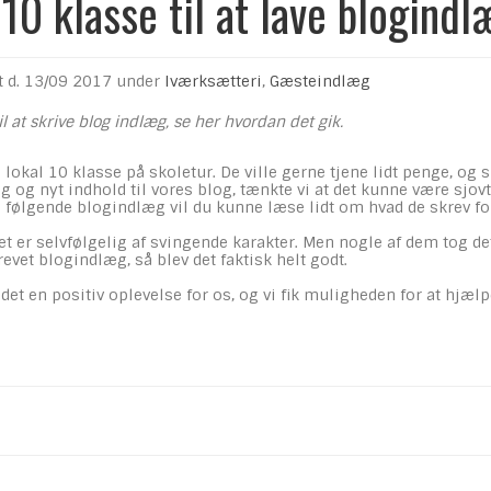
 10 klasse til at lave blogind
t d.
13/09 2017
under
Iværksætteri
,
Gæsteindlæg
til at skrive blog indlæg, se her hvordan det gik.
n lokal 10 klasse på skoletur. De ville gerne tjene lidt penge, og 
og nyt indhold til vores blog, tænkte vi at det kunne være sjovt a
e følgende blogindlæg vil du kunne læse lidt om hvad de skrev fo
tet er selvfølgelig af svingende karakter. Men nogle af dem tog de
revet blogindlæg, så blev det faktisk helt godt.
 det en positiv oplevelse for os, og vi fik muligheden for at hjæl