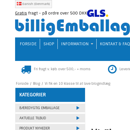
Danish (Denmark)
Gratis
fragt - på ordre over 500 DKK
FORSIDE
SHOP
INFORMATION
KONTAKT & FA
Fri fragt v. køb over 500,- + moms
Lever
Forside
/
Blog
/
Vi fik en 10 klasse til at lave blogindlæg
KATEGORIER
BÆREDYGTIG EMBALLAGE
AKTUELLE TILBUD
PRODUKT NYHEDER