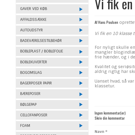
Vi fik en
GAVER VED KØB
AFFALDSSÆKKE
Af
Hans Poulsen
oprette
AUTOUDSTYR
Vi fik en 10 klasse 
BADEVÆRELSESTILBEHØR
For nyligt skulle e
BOBLEPLAST / BOBLEFOLIE
mangler blogindlæg 
frie hænder, og i d
BOBLEKUVERTER
Kvalitet og seriøsi
aldrig rigtig har sk
BOGOMSLAG
Uanset hvad, så var
BAGERPOSER PAPIR
klassetur.
BÆREPOSER
BØLGEPAP
Ingen kommentar(er)
CELLOFANPOSER
Skriv din kommentar
FOAM
Navn
*