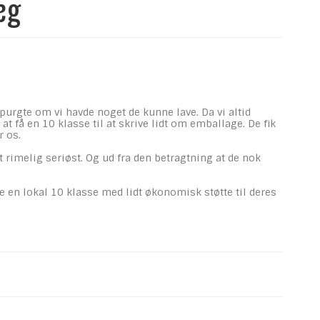
læg
spurgte om vi havde noget de kunne lave. Da vi altid
t få en 10 klasse til at skrive lidt om emballage. De fik
r os.
t rimelig seriøst. Og ud fra den betragtning at de nok
pe en lokal 10 klasse med lidt økonomisk støtte til deres