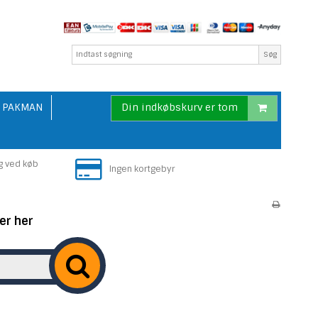
Søg
PAKMAN
Din indkøbskurv er tom
g ved køb
Ingen kortgebyr
er her