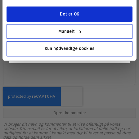
Det er OK
Webside
Tilmeld
Manuelt
Kommentar
*
Kun nødvendige cookies
Opret kommentar
Vi bruger dit navn og kommentar til at vise offentligt på vores
website. Din e-mail er for at sikre, at forfatteren af dette indlæg har
mulighed for at komme i kontakt med dig Vi lover at passe på dine
data og holde dem sikret.