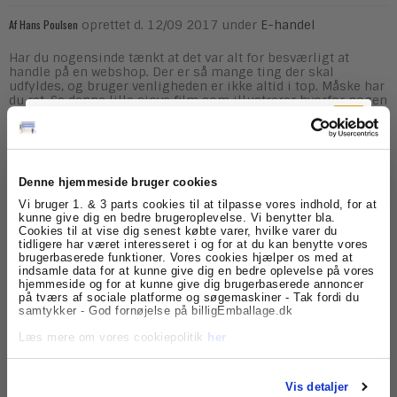
Af
Hans Poulsen
oprettet d.
12/09 2017
under
E-handel
Har du nogensinde tænkt at det var alt for besværligt at
handle på en webshop. Der er så mange ting der skal
udfyldes, og bruger venligheden er ikke altid i top. Måske har
du ret. Se denne lille sjove film som illustrerer hvorfor nogen
syntes det kan være besværligt at handle hos en webshop.
Denne hjemmeside bruger cookies
Her hos billig
emballage
gør vi naturligvis alt vi kan for at
det ikke skal være tilfældet, men man ved jo aldrig :-)
Tilmeld dig
Vi bruger 1. & 3 parts cookies til at tilpasse vores indhold, for at
kunne give dig en bedre brugeroplevelse. Vi benytter bla.
Cookies til at vise dig senest købte varer, hvilke varer du
nyhedsbrevet
tidligere har været interesseret i og for at du kan benytte vores
brugerbaserede funktioner. Vores cookies hjælper os med at
indsamle data for at kunne give dig en bedre oplevelse på vores
Få skarpe tilbud, nyheder og eksklusive
Ingen kommentar(er)
hjemmeside og for at kunne give dig brugerbaserede annoncer
kundefordele, direkte i din indbakke.
Skriv din kommentar
på tværs af sociale platforme og søgemaskiner - Tak fordi du
samtykker - God fornøjelse på billigEmballage.dk
Navn
*
Læs mere om vores cookiepolitik
her
Vis detaljer
E-mail
*
(bliver ikke offentliggjort)