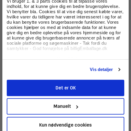
Vi bruger 1. & 3 parts cookies til at tilpasse vores
Skriv en kommentar
Tilmeld dig
indhold, for at kunne give dig en bedre brugeroplevelse.
Vi benytter bla. Cookies til at vise dig senest købte varer,
hvilke varer du tidligere har været interesseret i og for at
nyhedsbrevet
Lidt om dropshipping
du kan benytte vores brugerbaserede funktioner. Vores
cookies hjælper os med at indsamle data for at kunne
Af
Jens Friis Felber
Få skarpe tilbud, nyheder og eksklusive
oprettet d.
12/09 2017
under
E-handel
give dig en bedre oplevelse på vores hjemmeside og for
kundefordele, direkte i din indbakke.
at kunne give dig brugerbaserede annoncer på tværs af
De store grossister I Danmark har lange og stolte traditioner.
De ved hvem der er deres kunder, og de forsøger at være
sociale platforme og søgemaskiner - Tak fordi du
loyale over for deres store kunder. Det kan dog have en
samtykker - God fornøjelse på billigEmballage.dk
uheldig konsekvens, hvis de afholder sig fra at forny...
Læs mere om vores cookiepolitik
her
Læs mere
Skriv en kommentar
Vis detaljer
Besværligt at handle på en webshop
Det er OK
Tilmeld
Af
Hans Poulsen
oprettet d.
12/09 2017
under
E-handel
Har du nogensinde tænkt at det var alt for besværligt at
handle på en webshop. Der er så mange ting der skal
Manuelt
udfyldes, og bruger venligheden er ikke altid i top. Måske har
du ret. Se denne lille sjove film som...
Læs mere
Skriv en kommentar
Kun nødvendige cookies