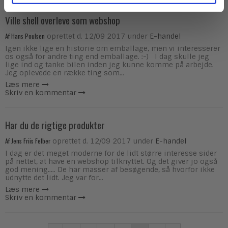
Ville shell overleve som webshop
Af
Hans Poulsen
oprettet d.
12/09 2017
under
E-handel
Igen ikke lige en historie om emballage, men vi interesserer
os også for andre ting end emballage. :-) I dag skulle jeg
lige ind og tanke bilen inden jeg kunne komme på arbejde.
Jeg oplevede en række ting som...
Læs mere
Skriv en kommentar
Har du de rigtige produkter
Af
Jens Friis Felber
oprettet d.
12/09 2017
under
E-handel
I dag er det meget moderne for de lidt større interesse sider
på nettet, at have en webshop tilknyttet. Og det giver jo også
god mening..... De har masser af besøgende, så hvorfor ikke
udnytte det lidt. Jeg var for...
Læs mere
Skriv en kommentar