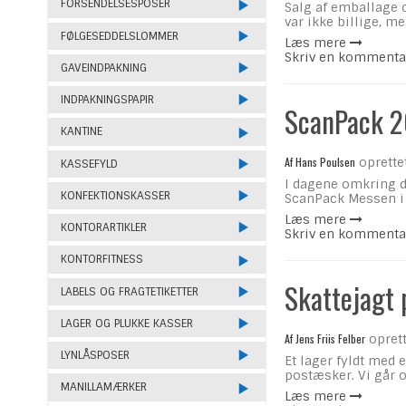
FORSENDELSESPOSER
Salg af emballage o
var ikke billige, me
FØLGESEDDELSLOMMER
Læs mere
Skriv en kommenta
GAVEINDPAKNING
INDPAKNINGSPAPIR
ScanPack 2
KANTINE
Af
Hans Poulsen
oprette
KASSEFYLD
I dagene omkring d
KONFEKTIONSKASSER
ScanPack Messen i 
Læs mere
KONTORARTIKLER
Skriv en kommenta
KONTORFITNESS
Skattejagt 
LABELS OG FRAGTETIKETTER
LAGER OG PLUKKE KASSER
Af
Jens Friis Felber
oprett
LYNLÅSPOSER
Et lager fyldt med 
postæsker. Vi går 
MANILLAMÆRKER
Læs mere