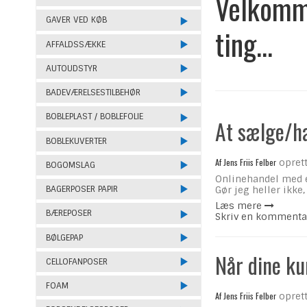
Velkomme
GAVER VED KØB
ting...
AFFALDSSÆKKE
AUTOUDSTYR
BADEVÆRELSESTILBEHØR
BOBLEPLAST / BOBLEFOLIE
At sælge/ha
BOBLEKUVERTER
Af
Jens Friis Felber
oprett
BOGOMSLAG
Onlinehandel med e
BAGERPOSER PAPIR
Gør jeg heller ikke
Læs mere
BÆREPOSER
Skriv en kommenta
BØLGEPAP
Når dine ku
CELLOFANPOSER
FOAM
Af
Jens Friis Felber
oprett