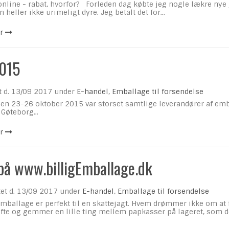
nline - rabat, hvorfor? Forleden dag købte jeg nogle lækre nye je
n heller ikke urimeligt dyre. Jeg betalt det for...
r
015
t d.
13/09 2017
under
E-handel
,
Emballage til forsendelse
en 23-26 oktober 2015 var storset samtlige leverandører af emba
Gøteborg...
r
på www.billigEmballage.dk
et d.
13/09 2017
under
E-handel
,
Emballage til forsendelse
emballage er perfekt til en skattejagt. Hvem drømmer ikke om at 
ofte og gemmer en lille ting mellem papkasser på lageret, som de