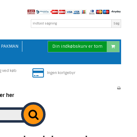
Søg
PAKMAN
Din indkøbskurv er tom
g ved køb
Ingen kortgebyr
er her