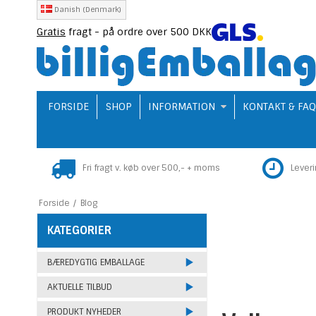
Danish (Denmark)
Gratis
fragt - på ordre over 500 DKK
FORSIDE
SHOP
INFORMATION
KONTAKT & FA
Fri fragt v. køb over 500,- + moms
Lever
Forside
/
Blog
KATEGORIER
BÆREDYGTIG EMBALLAGE
AKTUELLE TILBUD
PRODUKT NYHEDER