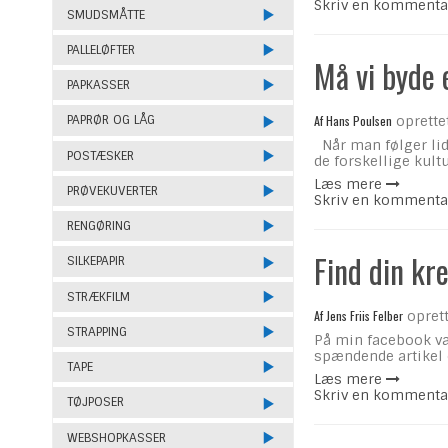
Skriv en kommenta
SMUDSMÅTTE
PALLELØFTER
Må vi byde 
PAPKASSER
Af
Hans Poulsen
PAPRØR OG LÅG
oprette
Når man følger lid
POSTÆSKER
de forskellige kultu
Læs mere
PRØVEKUVERTER
Skriv en kommenta
RENGØRING
Find din kr
SILKEPAPIR
STRÆKFILM
Af
Jens Friis Felber
oprett
STRAPPING
På min facebook væ
spændende artikel 
TAPE
Læs mere
Skriv en kommenta
TØJPOSER
WEBSHOPKASSER