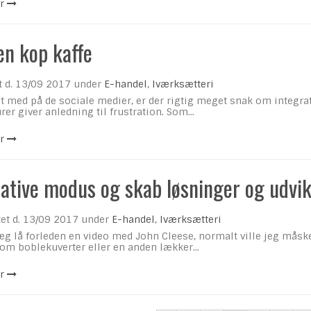
r
en kop kaffe
t d.
13/09 2017
under
E-handel
,
Iværksætteri
t med på de sociale medier, er der rigtig meget snak om integr
rer giver anledning til frustration. Som...
r
eative modus og skab løsninger og udvik
et d.
13/09 2017
under
E-handel
,
Iværksætteri
g lå forleden en video med John Cleese, normalt ville jeg måske 
om boblekuverter eller en anden lækker...
r