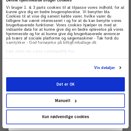
Denne hjemmeside bruger cookies
Tilmeld dig
Vi bruger 1. & 3 parts cookies til at tilpasse vores indhold, for at
kunne give dig en bedre brugeroplevelse. Vi benytter bla.
Cookies til at vise dig senest købte varer, hvilke varer du
nyhedsbrevet
tidligere har været interesseret i og for at du kan benytte vores
brugerbaserede funktioner. Vores cookies hjælper os med at
indsamle data for at kunne give dig en bedre oplevelse på vores
Elefantfod Twin Steel, Metal Grå - 1 stk
Få skarpe tilbud, nyheder og eksklusive
hjemmeside og for at kunne give dig brugerbaserede annoncer
kundefordele, direkte i din indbakke.
174438
på tværs af sociale platforme og søgemaskiner - Tak fordi du
samtykker - God fornøjelse på billigEmballage.dk
Steel Grå Elefantfod
Læs mere om vores cookiepolitik
her
454,95 DKK
Vis detaljer
(ekskl. moms)
Vis produkt
Det er OK
Tilmeld
Manuelt
Kun nødvendige cookies