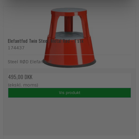
Elefantfod Twin Steel, Metal Rød - 1 stk
174437
Steel RØD Elefantfod
495,00 DKK
(ekskl. moms)
Vis produkt