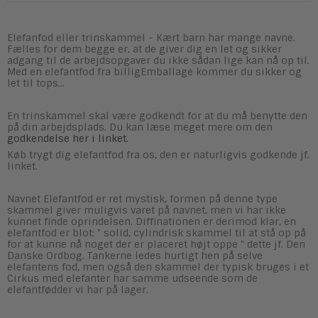
Elefanfod eller trinskammel - Kært barn har mange navne.
Fælles for dem begge er, at de giver dig en let og sikker
adgang til de arbejdsopgaver du ikke sådan lige kan nå op til.
Med en elefantfod fra billigEmballage kommer du sikker og
let til tops...
En trinskammel skal være godkendt for at du må benytte den
på din arbejdsplads. Du kan læse meget mere om den
godkendelse her i linket.
Køb trygt dig elefantfod fra os, den er naturligvis godkende jf.
linket.
Navnet Elefantfod er ret mystisk, formen på denne type
skammel giver muligvis varet på navnet, men vi har ikke
kunnet finde oprindelsen. Diffinationen er derimod klar, en
elefantfod er blot: " solid, cylindrisk skammel til at stå op på
for at kunne nå noget der er placeret højt oppe " dette jf. Den
Danske Ordbog. Tankerne ledes hurtigt hen på selve
elefantens fod, men også den skammel der typisk bruges i et
Cirkus med elefanter har samme udseende som de
elefantfødder vi har på lager.