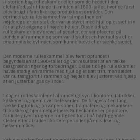
Historien bag rulleskamler eller som de hedder i dag
elefantfod, går tilbage til midten af ​​1800-tallet, hvor de først
blev brugt i fabrikker og produktionsområder. Den
oprindelige rulleskammel var simpelthen en
højderegulerbar stol, der var udstyret med hjul og et sæt trin
for at give adgang til højere højder. Disse tidlige
rulleskamler blev drevet af pedaler, der var placeret på
bunden af ​​rammen og som var tilsluttet en hydraulisk eller
pneumatiske cylinder, som kunne hæve eller sænke sædet.
Den moderne rulleskammel blev først opfundet i
begyndelsen af ​​1900-tallet og var resultatet af en række
designændringer og forbedringer. Disse tidlige rulleskamler
havde stadig en ramme med hjul og et sæt trin, men sædet
var nu fastgjort til rammen og højden blev justeret ved hjælp
af en justerbar gas cylinder.
I dag er rulleskamler et almindeligt syn i kontorer, fabrikker,
køkkener og hjem over hele verden. De bruges af en lang
række fagfolk og privatpersoner, fra malere og mekanikere
til kokke og hjemmehjælpere. Rulleskamler er populære,
fordi de giver brugerne mulighed for at nå højtliggende
steder eller at sidde i kortere perioder på en sikker og
bekvem måde.