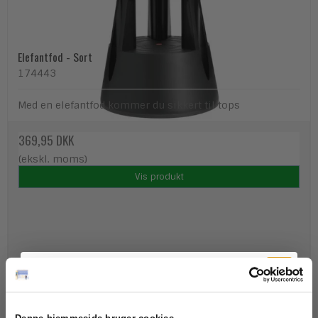
Elefantfod - Sort
174443
Med en elefantfod kommer du sikkert til tops
369,95 DKK
(ekskl. moms)
Vis produkt