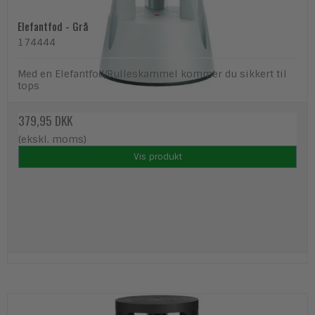
Elefantfod - Grå
174444
Med en Elefantfod/Rulleskammel kommer du sikkert til
tops
379,95 DKK
(ekskl. moms)
Vis produkt