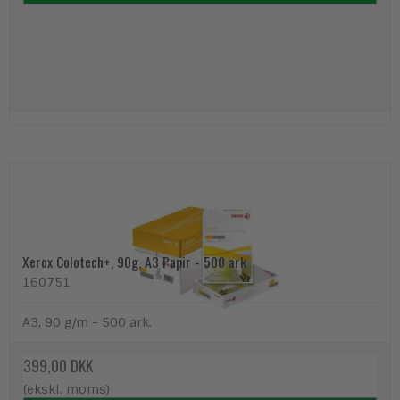
Xerox Colotech+, 90g, A3 Papir - 500 ark
160751
A3, 90 g/m - 500 ark.
399,00 DKK
(ekskl. moms)