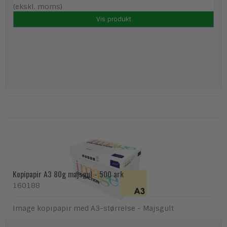
(ekskl. moms)
Vis produkt
Kopipapir A3 80g majsgul - 500 ark
160188
Image kopipapir med A3-størrelse - Majsgult