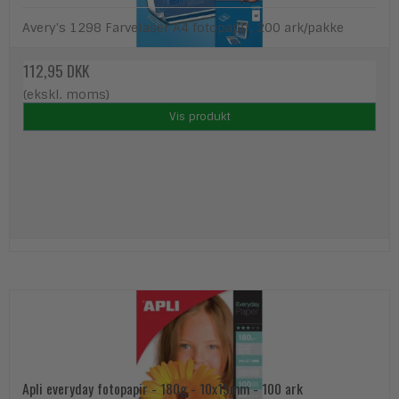
Avery's 1298 Farvelaser A4 fotopapir, 200 ark/pakke
112,95 DKK
(ekskl. moms)
Vis produkt
Apli everyday fotopapir - 180g - 10x15mm - 100 ark