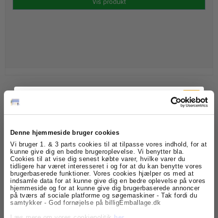
Vis produkt
Denne hjemmeside bruger cookies
Tilmeld dig
Vi bruger 1. & 3 parts cookies til at tilpasse vores indhold, for at
Clairfontaine DCP kopipapir A4 160g 250 ark kopipapir
kunne give dig en bedre brugeroplevelse. Vi benytter bla.
Cookies til at vise dig senest købte varer, hvilke varer du
160133
nyhedsbrevet
tidligere har været interesseret i og for at du kan benytte vores
brugerbaserede funktioner. Vores cookies hjælper os med at
indsamle data for at kunne give dig en bedre oplevelse på vores
149,00 DKK
Få skarpe tilbud, nyheder og eksklusive
hjemmeside og for at kunne give dig brugerbaserede annoncer
kundefordele, direkte i din indbakke.
på tværs af sociale platforme og søgemaskiner - Tak fordi du
(ekskl. moms)
samtykker - God fornøjelse på billigEmballage.dk
Vis produkt
Læs mere om vores cookiepolitik
her