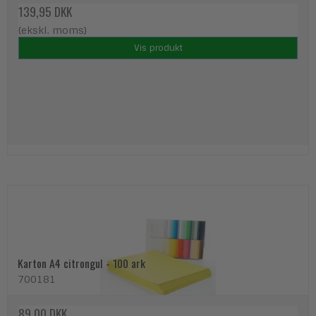
139,95 DKK
(ekskl. moms)
Vis produkt
Karton A4 citrongul - 100 ark
700181
89,00 DKK