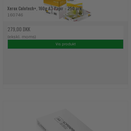
Xerox Colotech+, 160g A3 Papir - 250 ark
160746
279,00 DKK
(ekskl. moms)
Vis produkt