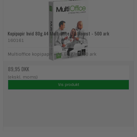
Kopipapir hvid 80g A4 Multioffice, EU blomst - 500 ark
160161
Multioffice kopipapir - A4 80 g/m 500 ark
89,95 DKK
(ekskl. moms)
Vis produkt