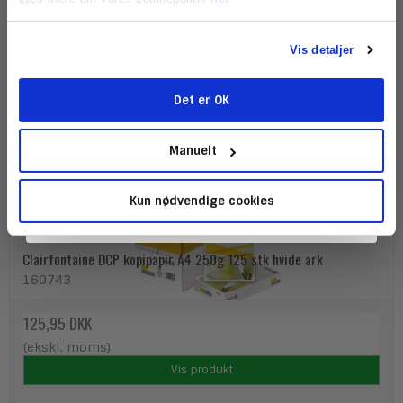
Vis detaljer
Det er OK
Tilmeld
Manuelt
Kun nødvendige cookies
Clairfontaine DCP kopipapir A4 250g 125 stk hvide ark
160743
125,95 DKK
(ekskl. moms)
Vis produkt