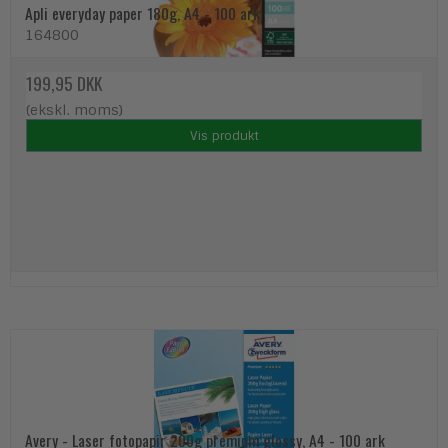
Apli everyday paper 180g, A4 - 100 ark
164800
199,95 DKK
(ekskl. moms)
Vis produkt
Avery - Laser fotopapir 200g premium glossy, A4 - 100 ark