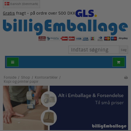
Danish (Denmark)
Gratis
fragt - på ordre over 500 DKK
Søg
Forside
/
Shop
/
Kontorartikler
/
Kopi og printer papir