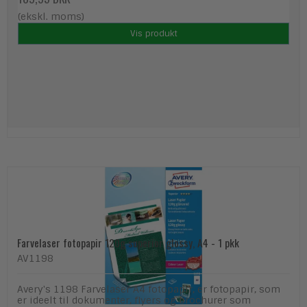
(ekskl. moms)
Vis produkt
Farvelaser fotopapir 120g superior glossy, A4 - 1 pkk
AV1198
Avery's 1198 Farvelaser A4 fotopapir, er fotopapir, som
er ideelt til dokumenter, flyers og brochurer som