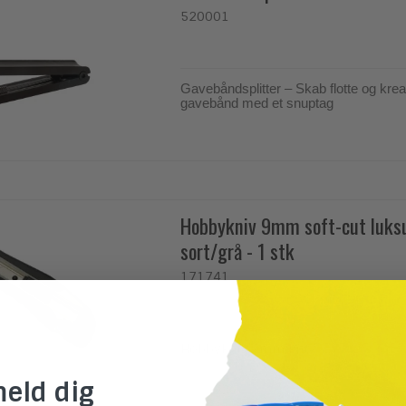
520001
Gavebåndsplitter – Skab flotte og krea
gavebånd med et snuptag
Hobbykniv 9mm soft-cut luks
sort/grå - 1 stk
171741
Hobbykniv 9mm kniv
meld dig