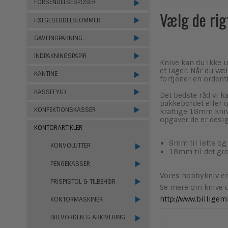
FORSENDELSESPOSER
Vælg de rig
FØLGESEDDELSLOMMER
GAVEINDPAKNING
INDPAKNINGSPAPIR
Knive kan du ikke u
et lager. Når du væ
KANTINE
fortjener en ordentl
KASSEFYLD
Det bedste råd vi k
pakkebordet eller 
KONFEKTIONSKASSER
kraftige 18mm knive
opgaver de er desig
KONTORARTIKLER
9mm til lette og
KONVOLUTTER
18mm til det gro
PENGEKASSER
Vores hobbykniv er
PRISPISTOL & TILBEHØR
Se mere om knive o
http://www.billige
KONTORMASKINER
BREVORDEN & ARKIVERING