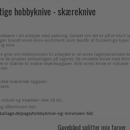
tige hobbyknive - skæreknive
ndvære i dit arbejde med pakning. Uanset om det er på et stort 
lger blandt vores kniv-sortiment, som består af forskellige type
ig kniv.
an give om hobbykniven til arbejdet er at vores lagerpersonale bru
om de plukker emballagen på lageret. De mindste knive med 9mm 
 er stærke til svære skæreopgaver. Alle vores knive er robuste o
net.
 ikke krævende opgaver.
vere.
 robust og knækker ikke så let…
g våbenloven her:
mballage.dk/page/hobbyknive-og-knivloven-56/
Gavebånd splitter mix farver