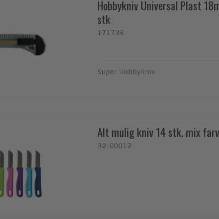
Hobbykniv Universal Plast 18
stk
171738
Super Hobbykniv
Alt mulig kniv 14 stk. mix far
32-00012