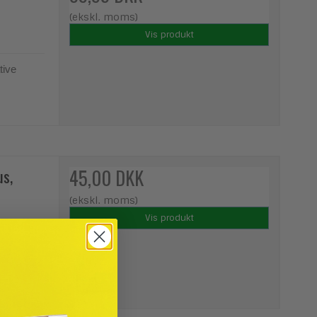
(ekskl. moms)
Vis produkt
tive
us,
45,00 DKK
(ekskl. moms)
Vis produkt