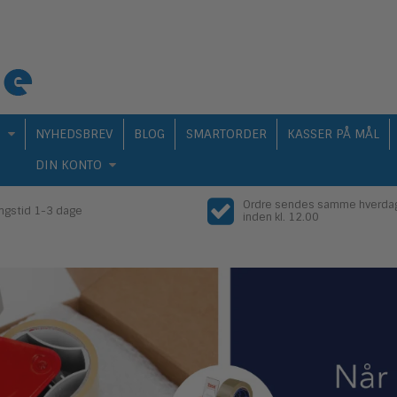
Q
NYHEDSBREV
BLOG
SMARTORDER
KASSER PÅ MÅL
DIN KONTO
Ordre sendes samme hverda
ingstid 1-3 dage
inden kl. 12.00