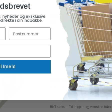
dsbrevet
Lineal Linex skolelineal klar pl
d, nyheder og eksklusive
direkte i din indbakke.
stk
140602
Tilmeld
Saks fra BNT 19,8 cm sort - 1 
171594
BNT saks - Til højre og venstre hån