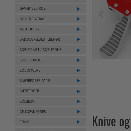
GAVER VED KØB
AFFALDSSÆKKE
AUTOUDSTYR
BADEVÆRELSESTILBEHØR
BOBLEPLAST / BOBLEFOLIE
BOBLEKUVERTER
BOGOMSLAG
BAGERPOSER PAPIR
BÆREPOSER
BØLGEPAP
CELLOFANPOSER
Knive og
FOAM