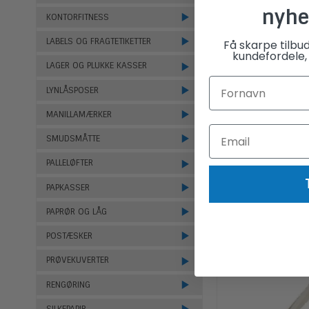
nyhe
KONTORFITNESS
LABELS OG FRAGTETIKETTER
Få skarpe tilbu
kundefordele, 
LAGER OG PLUKKE KASSER
LYNLÅSPOSER
MANILLAMÆRKER
SMUDSMÅTTE
PALLELØFTER
PAPKASSER
PAPRØR OG LÅG
POSTÆSKER
PRØVEKUVERTER
RENGØRING
SILKEPAPIR