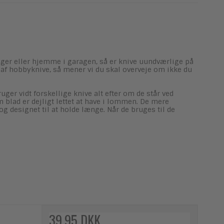
lager eller hjemme i garagen, så er knive uundværlige på
r af hobbyknive, så mener vi du skal overveje om ikke du
ger vidt forskellige knive alt efter om de står ved
blad er dejligt lettet at have i lommen. De mere
g designet til at holde længe. Når de bruges til de
39,95 DKK