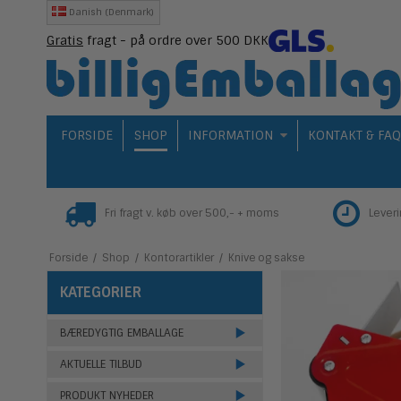
Danish (Denmark)
Gratis
fragt - på ordre over 500 DKK
FORSIDE
SHOP
INFORMATION
KONTAKT & FA
Fri fragt v. køb over 500,- + moms
Lever
Forside
/
Shop
/
Kontorartikler
/
Knive og sakse
KATEGORIER
BÆREDYGTIG EMBALLAGE
AKTUELLE TILBUD
PRODUKT NYHEDER