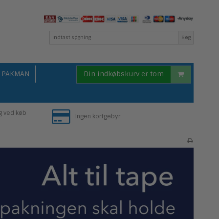
Søg
PAKMAN
Din indkøbskurv er tom
g ved køb
Ingen kortgebyr