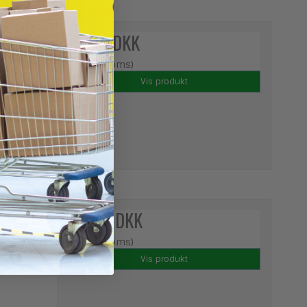
ast - 1
20,00 DKK
(ekskl. moms)
Vis produkt
stk.
179,95 DKK
(ekskl. moms)
Vis produkt
d