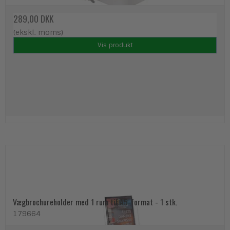
289,00 DKK
(ekskl. moms)
Vis produkt
Vægbrochureholder med 1 rum til A5-format - 1 stk.
179664