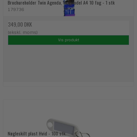
Brochureholder Twin Agenda, Vægmodel A4 10 fag - 1 stk
179736
349,00 DKK
(ekskl. moms)
Vis produkt
Nøgleskilt plast Hvid - 100 stk.