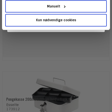
Manuelt
30,00 DKK
(ekskl. moms)
Kun nødvendige cookies
Vis produkt
Pengekasse 200x160x90mm hvid - 1 stk.
Esselte
173912