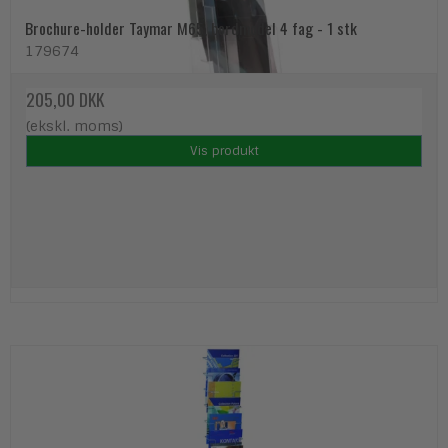
Brochure-holder Taymar M65, bordmodel 4 fag - 1 stk
179674
205,00 DKK
(ekskl. moms)
Vis produkt