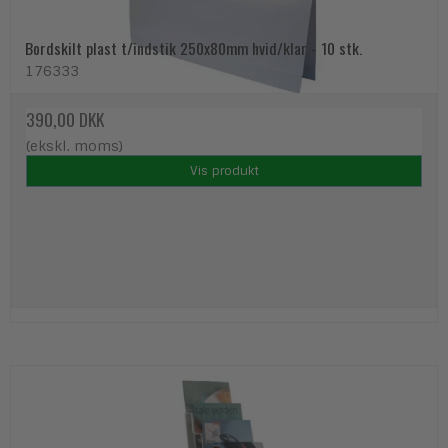
Bordskilt plast t/indstik 250x80mm hvid/klar - 10 stk.
176333
390,00 DKK
(ekskl. moms)
Vis produkt