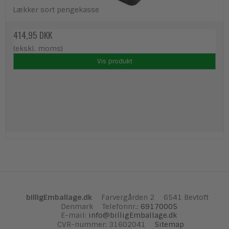
Lækker sort pengekasse
414,95 DKK
(ekskl. moms)
Vis produkt
billigEmballage.dk
Farvergården 2
6541 Bevtoft
Denmark
Telefonnr.
:
69170005
E-mail
:
info@billigEmballage.dk
CVR-nummer
:
31602041
Sitemap