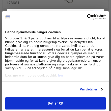
173981
300,00 DKK
(ekskl. moms)
Vis produkt
Denne hjemmeside bruger cookies
Tilmeld dig
Vi bruger 1. & 3 parts cookies til at tilpasse vores indhold, for at
kunne give dig en bedre brugeroplevelse. Vi benytter bla.
Cookies til at vise dig senest købte varer, hvilke varer du
nyhedsbrevet
tidligere har været interesseret i og for at du kan benytte vores
brugerbaserede funktioner. Vores cookies hjælper os med at
indsamle data for at kunne give dig en bedre oplevelse på vores
Få skarpe tilbud, nyheder og eksklusive
hjemmeside og for at kunne give dig brugerbaserede annoncer
kundefordele, direkte i din indbakke.
på tværs af sociale platforme og søgemaskiner - Tak fordi du
samtykker - God fornøjelse på billigEmballage.dk
Læs mere om vores cookiepolitik
her
Vis detaljer
Nøgleskilt plast sort - 10 stk
Det er OK
Tilmeld
173982