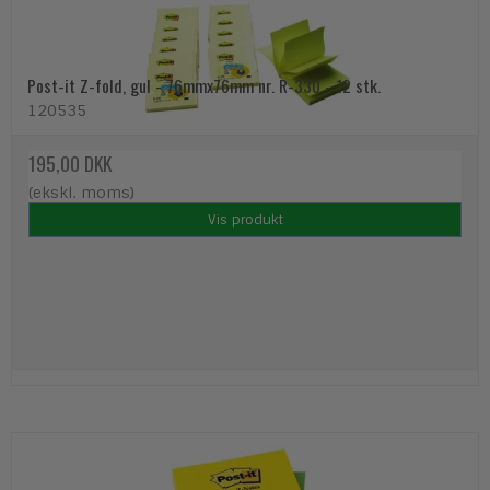
Post-it Z-fold, gul - 76mmx76mm nr. R-330 - 12 stk.
120535
195,00 DKK
(ekskl. moms)
Vis produkt