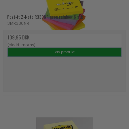
Post-it Z-Note R330NR neon rainbow 6 stk
3MR330NR
109,95 DKK
(ekskl. moms)
Vis produkt