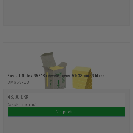
Post-it Notes 6531B recycle tower 51x38 mm 6 blokke
3M653-1B
48,00 DKK
(ekskl. moms)
Vis produkt