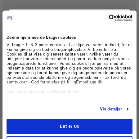
Denne hjemmeside bruger cookies
Tilmeld dig
Vi bruger 1. & 3 parts cookies til at tilpasse vores indhold, for at
kunne give dig en bedre brugeroplevelse. Vi benytter bla.
Cookies til at vise dig senest købte varer, hvilke varer du
nyhedsbrevet
tidligere har været interesseret i og for at du kan benytte vores
brugerbaserede funktioner. Vores cookies hjælper os med at
Post-it kubusblok 76x76mm, Blå pastelfarver - 1 pakke
indsamle data for at kunne give dig en bedre oplevelse på vores
Få skarpe tilbud, nyheder og eksklusive
hjemmeside og for at kunne give dig brugerbaserede annoncer
120485
kundefordele, direkte i din indbakke.
på tværs af sociale platforme og søgemaskiner - Tak fordi du
samtykker - God fornøjelse på billigEmballage.dk
89,95 DKK
Læs mere om vores cookiepolitik
her
(ekskl. moms)
Vis produkt
Vis detaljer
Det er OK
Tilmeld