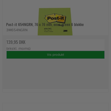
Post-it 654NGRN, 76 x 76 mm, neon green 6 blokke
3M654NGRN
139,95 DKK
(ekskl. moms)
Vis produkt