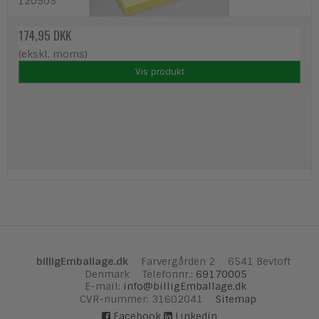
120505
174,95 DKK
(ekskl. moms)
Vis produkt
billigEmballage.dk
Farvergården 2
6541 Bevtoft
Denmark
Telefonnr.
:
69170005
E-mail
:
info@billigEmballage.dk
CVR-nummer
:
31602041
Sitemap
Facebook
Linkedin