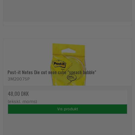
Post-it Notes Die cut neon cube "speach bubble"
3M2007SP
48,00 DKK
(ekskl. moms)
Vis produkt