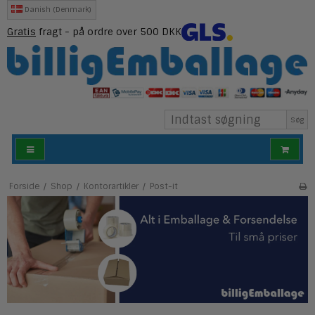
Danish (Denmark)
Gratis
fragt - på ordre over 500 DKK
Søg
Forside
/
Shop
/
Kontorartikler
/
Post-it