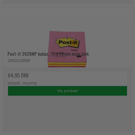
Post-it 2028NP kubus, 76 x 76mm neon pink
3M2028NP
84,95 DKK
(ekskl. moms)
Vis produkt