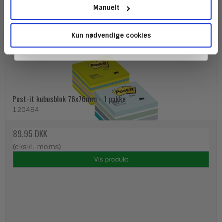
Manuelt
Kun nødvendige cookies
Post-it kubusblok 76x76mm - 1 pakke
120484
89,95 DKK
(ekskl. moms)
Vis produkt