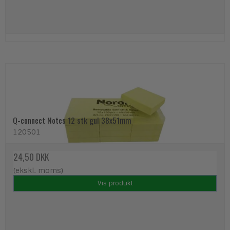
Q-connect Notes 12 stk gul 38x51mm
120501
24,50 DKK
(ekskl. moms)
Vis produkt