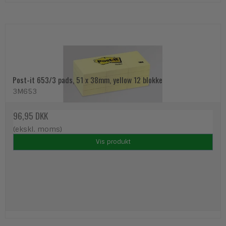
Post-it 653/3 pads, 51 x 38mm, yellow 12 blokke
3M653
96,95 DKK
(ekskl. moms)
Vis produkt