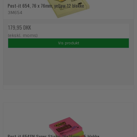
Post-it 654, 76 x 76mm, yellow 12 blokke
3M654
179,95 DKK
(ekskl. moms)
Vis produkt
Post-it 654SN Super Sticky, 76x76mm - 5 blokke