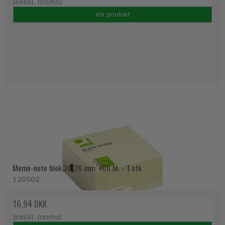
(ekskl. moms)
Vis produkt
Memo-note blok 76x76 mm. 400 bl. - 1 stk
120502
16,94 DKK
(ekskl. moms)