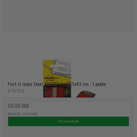
Post-it index faner 680RD2 Rød, 25x43 cm - 1 pakke
170752
69,00 DKK
(ekskl. moms)
Vis produkt