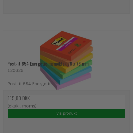
Post-it 654 Energetic memoblok 76 x 76 mm
120626
Post-it 654 Energetic
115,00 DKK
(ekskl. moms)
Vis produkt