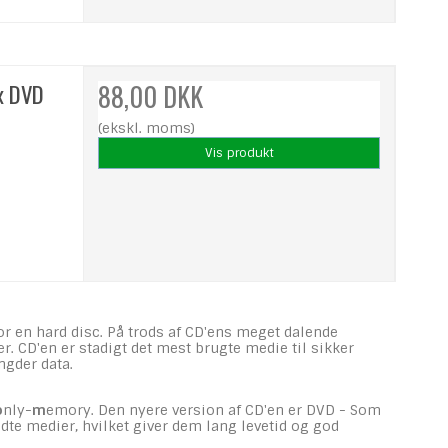
ox DVD
88,00 DKK
(ekskl. moms)
Vis produkt
or en hard disc. På trods af CD'ens meget dalende
er. CD'en er stadigt det mest brugte medie til sikker
ngder data.
o
nly-
m
emory. Den nyere version af CD'en er DVD - Som
dte medier, hvilket giver dem lang levetid og god