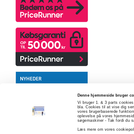
NYHEDER
Denne hjemmeside bruger co
Vi bruger 1. & 3 parts cookies 
bla. Cookies til at vise dig se
vores brugerbaserede funktion
billigEmballage.dk
Farvergården 2
6541 Be
oplevelse på vores hjemmeside
søgemaskiner - Tak fordi du s
Læs mere om vores cookiepol