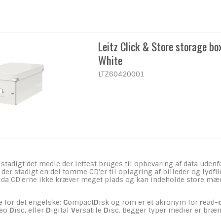
Leitz Click & Store storage b
White
LTZ60420001
stadigt det medie der lettest bruges til opbevaring af data udenf
der stadigt en del tomme CD'er til oplagring af billeder og lydfil
, da CD'erne ikke kræver meget plads og kan indeholde store mæ
e for det engelske:
C
ompact
D
isk og rom er et akronym for
r
ead-
deo
D
isc, eller
D
igital
V
ersatile
D
isc. Begger typer medier er bræn