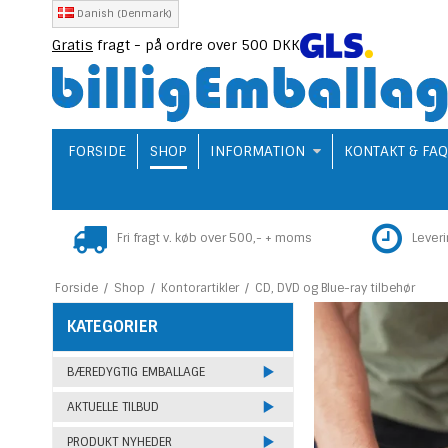
Danish (Denmark)
Gratis
fragt - på ordre over 500 DKK
FORSIDE
SHOP
INFORMATION
KONTAKT & FA
Fri fragt v. køb over 500,- + moms
Lever
Forside
/
Shop
/
Kontorartikler
/
CD, DVD og Blue-ray tilbehør
KATEGORIER
BÆREDYGTIG EMBALLAGE
AKTUELLE TILBUD
PRODUKT NYHEDER