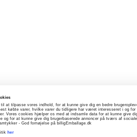
okies
til at tilpasse vores indhold, for at kunne give dig en bedre brugeroplev
nest købte varer, hvilke varer du tidligere har været interesseret i og fo
er. Vores cookies hjælper os med at indsamle data for at kunne give di
vtoft
Denmark
Telefonnr.
:
69170005
E-mail
:
info@billigE
 og for at kunne give dig brugerbaserede annoncer på tværs af sociale
Facebook
Linkedin
amtykker - God fornøjelse på billigEmballage.dk
itik
her