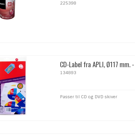
225398
CD-Label fra APLI, Ø117 mm. - 
134893
Passer til CD og DVD skiver
meld dig
dsbrevet
d, nyheder og eksklusive
direkte i din indbakke.