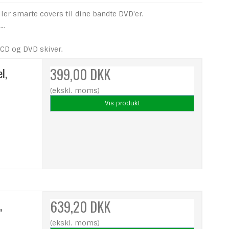
ler smarte covers til dine bandte DVD'er.
..
e CD og DVD skiver.
l,
399,00 DKK
(ekskl. moms)
Vis produkt
,
639,20 DKK
(ekskl. moms)