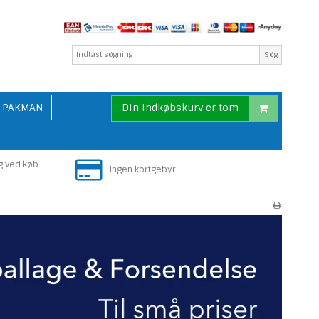
Søg
PAKMAN
Din indkøbskurv er tom
g ved køb
Ingen kortgebyr