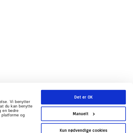
Det er OK
else. Vi benytter
r at du kan benytte
g en bedre
mballage.dk
CVR-nummer
:
31602041
Sitemap
Manuelt
 platforme og
Kun nødvendige cookies