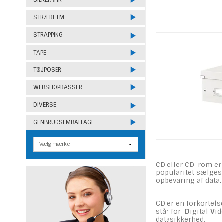
STRÆKFILM
STRAPPING
TAPE
TØJPOSER
WEBSHOPKASSER
DIVERSE
GENBRUGSEMBALLAGE
CD eller CD-rom er 
popularitet sælges 
opbevaring af data
CD er en forkortels
står for
D
igital
V
i
datasikkerhed.