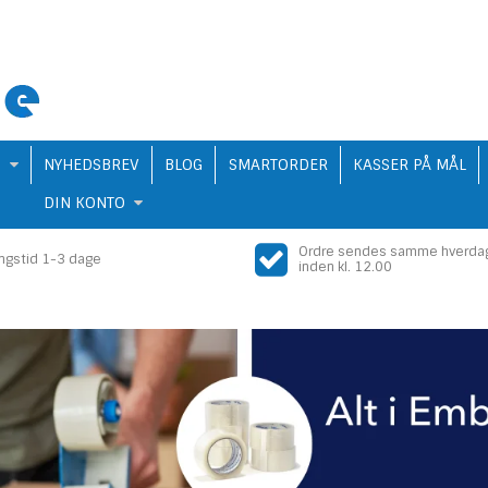
Q
NYHEDSBREV
BLOG
SMARTORDER
KASSER PÅ MÅL
DIN KONTO
Ordre sendes samme hverda
ingstid 1-3 dage
inden kl. 12.00