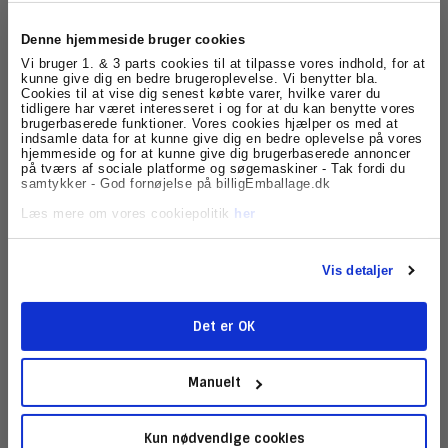
Læs mere
Skriv en kommentar
Denne hjemmeside bruger cookies
Tilmeld dig
Vi bruger 1. & 3 parts cookies til at tilpasse vores indhold, for at
kunne give dig en bedre brugeroplevelse. Vi benytter bla.
Ny sofa?
Cookies til at vise dig senest købte varer, hvilke varer du
nyhedsbrevet
tidligere har været interesseret i og for at du kan benytte vores
brugerbaserede funktioner. Vores cookies hjælper os med at
Af
Hans Poulsen
oprettet d.
13/09 2017
under
E-handel
,
Emballage
indsamle data for at kunne give dig en bedre oplevelse på vores
Få skarpe tilbud, nyheder og eksklusive
til forsendelse
hjemmeside og for at kunne give dig brugerbaserede annoncer
kundefordele, direkte i din indbakke.
på tværs af sociale platforme og søgemaskiner - Tak fordi du
Har du nogensinde prøvet at købe en helt ny sofa, og få den
samtykker - God fornøjelse på billigEmballage.dk
leveret I dit hus eller lejlighed? Så kender du måske
situationen på nedenstående billede. Selvfølgelig er din nye
Læs mere om vores cookiepolitik
her
sofa godt...
Læs mere
Skriv en kommentar
Vis detaljer
Miljøvenlig emballage
Det er OK
Tilmeld
Af
Gæsteindlæg af Heidie Sørensen
oprettet d.
13/09 2017
under
Emballage til forsendelse
|
kommentar(er)
1
Manuelt
Den Europæiske Union fastsætter grænseværdier for
bestemte forurenende stoffer med det formål at nedbringe
tilstedeværelsen af disse forurenende stoffer i fødevarer og
Kun nødvendige cookies