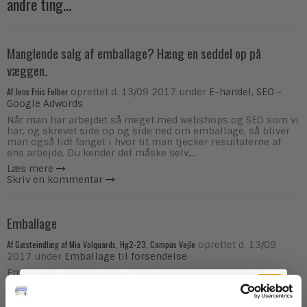
andre ting...
Manglende salg af emballage? Hæng en seddel op på
væggen.
Af
Jens Friis Felber
oprettet d.
13/09 2017
under
E-handel
,
SEO -
Google Adwords
Når man har arbejdet så meget med webshops og SEO som vi
har, og skrevet side op og side ned om emballage, så bliver
man også lidt fanget i hvor tit man tjecker resultaterne af
ens arbejde. Du kender det måske selv,...
Læs mere
Skriv en kommentar
Emballage
Af
Gæsteindlæg af Mia Volquards, Hg2-23, Campus Vejle
oprettet d.
13/09
2017
under
Emballage til forsendelse
Emballage, en ting som vi ofte slet ikke bemærker eller
ligger de store spekulationer i. En ting som blot bliver smidt
i skraldespanden, og ofte bare bliver efterladt i naturen. På
trods af dette, er emballage og indpakning en ting,...