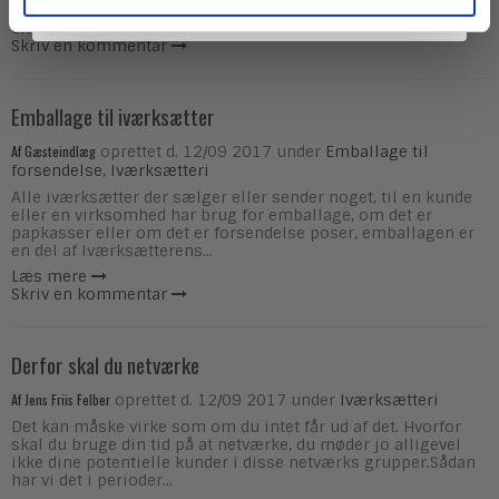
emballage til de laveste niveauer....
Læs mere
Skriv en kommentar
Emballage til iværksætter
Af
Gæsteindlæg
oprettet d.
12/09 2017
under
Emballage til
forsendelse
,
Iværksætteri
Alle iværksætter der sælger eller sender noget, til en kunde
eller en virksomhed har brug for emballage, om det er
papkasser eller om det er forsendelse poser, emballagen er
en del af Iværksætterens...
Læs mere
Skriv en kommentar
Derfor skal du netværke
Af
Jens Friis Felber
oprettet d.
12/09 2017
under
Iværksætteri
Det kan måske virke som om du intet får ud af det. Hvorfor
skal du bruge din tid på at netværke, du møder jo alligevel
ikke dine potentielle kunder i disse netværks grupper.Sådan
har vi det i perioder...