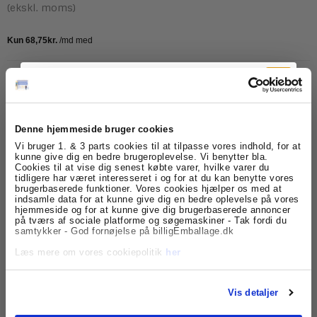
(ekskl. moms)
Model/Varenr.:
118062
Lagerstatus:
På lager
ks.
Køb
Denne hjemmeside bruger cookies
Tilmeld dig
Vi bruger 1. & 3 parts cookies til at tilpasse vores indhold, for at
kunne give dig en bedre brugeroplevelse. Vi benytter bla.
Cookies til at vise dig senest købte varer, hvilke varer du
nyhedsbrevet
tidligere har været interesseret i og for at du kan benytte vores
Beskrivelse
Specifikationer
brugerbaserede funktioner. Vores cookies hjælper os med at
indsamle data for at kunne give dig en bedre oplevelse på vores
Få skarpe tilbud, nyheder og eksklusive
Lamineringslommer i klar plast formatet A4 på 100
hjemmeside og for at kunne give dig brugerbaserede annoncer
kundefordele, direkte i din indbakke.
micron. Lommer med målet 216 x 303 mm, som giver en
på tværs af sociale platforme og søgemaskiner - Tak fordi du
samtykker - God fornøjelse på billigEmballage.dk
lille ramme om dit A4 papir. Leveres i en sampak med
100 stk.
Læs mere om vores cookiepolitik
her
Med lamineringslommerne her fra billigEmballage.dk
Vis detaljer
kan du beskytte vigtige dokumenter, familiefotos osv.
Med lamineringslommer kan du altså beskytte alle dine
prints, de er pakket sikkert ind i 100my tykt plast, som