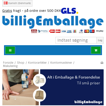
Danish (Denmark)
Gratis
fragt - på ordre over 500 DKK
Søg
Forside
/
Shop
/
Kontorartikler
/
Kontormaskiner
/
Makulering