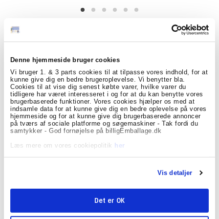
Søg efter specifikke produkter her
Denne hjemmeside bruger cookies
Vi bruger 1. & 3 parts cookies til at tilpasse vores indhold, for at
kunne give dig en bedre brugeroplevelse. Vi benytter bla.
Cookies til at vise dig senest købte varer, hvilke varer du
Makulering
tidligere har været interesseret i og for at du kan benytte vores
brugerbaserede funktioner. Vores cookies hjælper os med at
indsamle data for at kunne give dig en bedre oplevelse på vores
hjemmeside og for at kunne give dig brugerbaserede annoncer
på tværs af sociale platforme og søgemaskiner - Tak fordi du
samtykker - God fornøjelse på billigEmballage.dk
Læs mere om vores cookiepolitik
her
Makulering Rexel Momentum X410 kryds P4
Vis detaljer
680276
Det er OK
• Makulerer op til 10 ark (80 g) ad gangen
• 23 liter affaldskurv