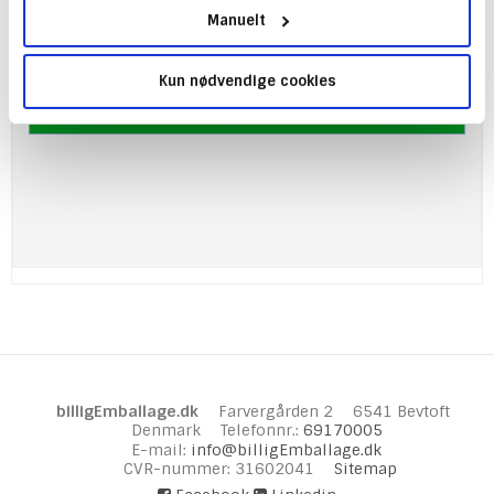
Manuelt
1.339,95 DKK
Kun nødvendige cookies
(ekskl. moms)
Vis produkt
billigEmballage.dk
Farvergården 2
6541 Bevtoft
Denmark
Telefonnr.
:
69170005
E-mail
:
info@billigEmballage.dk
CVR-nummer
:
31602041
Sitemap