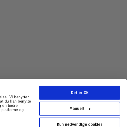
Det er OK
else. Vi benytter
r at du kan benytte
g en bedre
mballage.dk
CVR-nummer
:
31602041
Sitemap
Manuelt
 platforme og
Kun nødvendige cookies