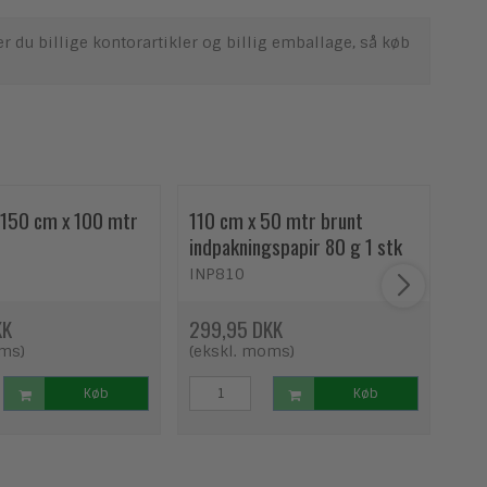
u billige kontorartikler og billig emballage, så køb
e 150 cm x 100 mtr
110 cm x 50 mtr brunt
125
indpakningspapir 80 g 1 stk
ind
INP810
INP
KK
299,95 DKK
193
oms)
(ekskl. moms)
(ek
Køb
Køb