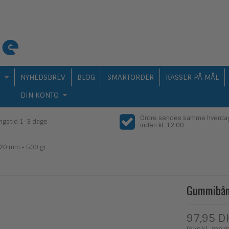
Q
NYHEDSBREV
BLOG
SMARTORDER
KASSER PÅ MÅL
DIN KONTO
Ordre sendes samme hverda
ingstid 1-3 dage
inden kl. 12.00
20 mm - 500 gr.
Gummibånd
97,95 D