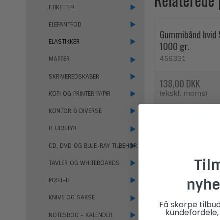
ETIKETTER
ELEFANTFOD
Gummibånd hvid
ELASTIKKER
1000 gr.
456331
MAPPER
SKRIVEREDSKABER
138,00 DKK
(ekskl. moms)
KOPI OG PRINTER PAPIR
KONTOR & DIVERSE
IT UDSTYR
CD, DVD OG BLUE-RAY TILBEHØR
Til
TAVLER OG WHITEBOARDS
nyhe
POST-IT
KNIVE OG SAKSE
Få skarpe tilbu
kundefordele, 
NOTESBOG - KALENDER