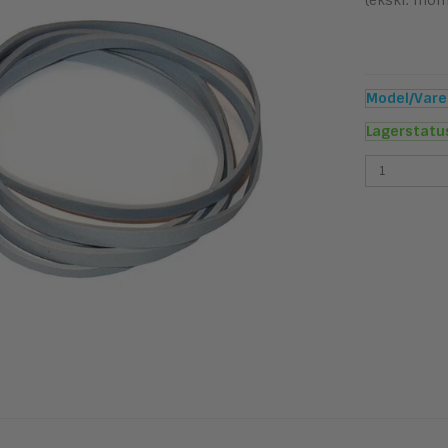
(ekskl. mom
Model/Varen
Lagerstatu