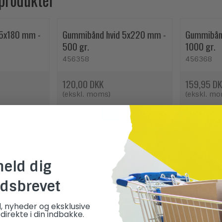
 5x180 mm -
Gummibånd hvid 5x220 mm -
Gummibånd
500 gr.
1000 gr.
456358
456368
120,00 DKK
159,95 D
(ekskl. moms)
(ekskl. m
Køb
Køb
meld dig
dsbrevet
d, nyheder og eksklusive
direkte i din indbakke.