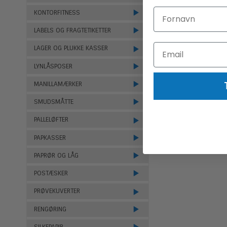
KONTORFITNESS
LABELS OG FRAGTETIKETTER
LAGER OG PLUKKE KASSER
LYNLÅSPOSER
MANILLAMÆRKER
SMUDSMÅTTE
PALLELØFTER
PAPKASSER
PAPRØR OG LÅG
POSTÆSKER
PRØVEKUVERTER
RENGØRING
SILKEPAPIR