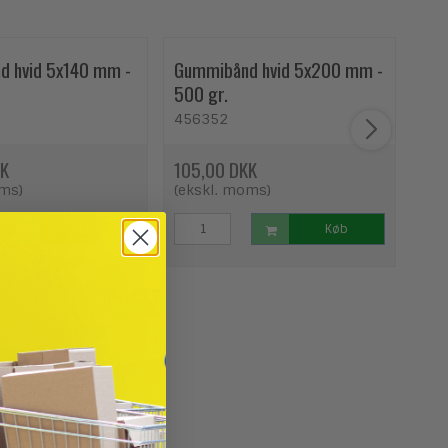
 hvid 5x140 mm -
Gummibånd hvid 5x200 mm -
Gum
500 gr.
100
456352
45
KK
105,00 DKK
163
oms)
(ekskl. moms)
(ek
Køb
Køb