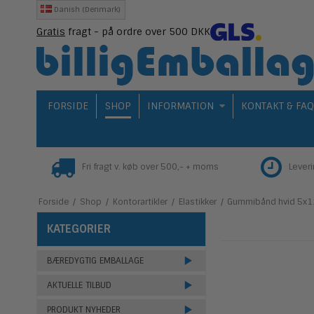
Danish (Denmark)
Gratis
fragt - på ordre over 500 DKK
FORSIDE
SHOP
INFORMATION
KONTAKT & FA
Fri fragt v. køb over 500,- + moms
Lever
Forside
/
Shop
/
Kontorartikler
/
Elastikker
/
Gummibånd hvid 5x1
KATEGORIER
BÆREDYGTIG EMBALLAGE
AKTUELLE TILBUD
PRODUKT NYHEDER