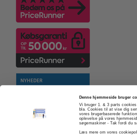
NYHEDER
Denne hjemmeside bruger co
Vi bruger 1. & 3 parts cookies 
bla. Cookies til at vise dig se
vores brugerbaserede funktion
billigEmballage.dk
Farvergården 2
6541 Be
oplevelse på vores hjemmeside
søgemaskiner - Tak fordi du s
Læs mere om vores cookiepol