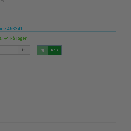
s)
r.:
456341
s:
På lager
ks.
Køb