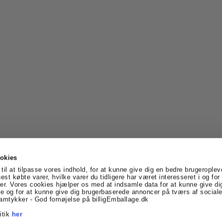
okies
til at tilpasse vores indhold, for at kunne give dig en bedre brugeroplev
nest købte varer, hvilke varer du tidligere har været interesseret i og fo
er. Vores cookies hjælper os med at indsamle data for at kunne give di
vtoft
Denmark
Telefonnr.
:
69170005
E-mail
:
info@billigE
 og for at kunne give dig brugerbaserede annoncer på tværs af sociale
Facebook
Linkedin
amtykker - God fornøjelse på billigEmballage.dk
itik
her