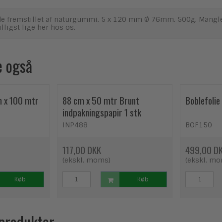
 fremstillet af naturgummi. 5 x 120 mm Ø 76mm. 500g. Mangler d
illigst lige her hos os.
e også
m x 100 mtr
88 cm x 50 mtr Brunt
Boblefoli
indpakningspapir 1 stk
INP488
BOF150
117,00 DKK
499,00 D
(ekskl. moms)
(ekskl. m
Køb
Køb
 produkter