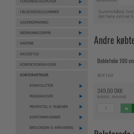
Beskrivelse
FORSENDELSESPOSER
Gummibånd, hvide
FØLGESEDDELSLOMMER
det hele online b
GAVEINDPAKNING
INDPAKNINGSPAPIR
Andre købt
KANTINE
KASSEFYLD
Boblefolie 100 c
KONFEKTIONSKASSER
BOF100
KONTORARTIKLER
KONVOLUTTER
349,00 DKK
PENGEKASSER
(ekskl. moms)
PRISPISTOL & TILBEHØR
KONTORMASKINER
BREVORDEN & ARKIVERING
Relaterede