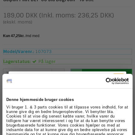
189,00 DKK (Inkl. moms: 236,25 DKK)
(ekskl. moms)
Model/Varenr.:
107073
Lagerstatus:
På lager
ks.
Køb
Beskrivelse
Specifikationer
Denne hjemmeside bruger cookies
Tilmeld dig
Vi bruger 1. & 3 parts cookies til at tilpasse vores indhold, for at
Kuglepen Pilot Bottle-2-Pen - BLÅ - fra BeGreen serien.
kunne give dig en bedre brugeroplevelse. Vi benytter bla.
Denne kuglepen er fremstillet med 0,5mm kuglespids &
Cookies til at vise dig senest købte varer, hvilke varer du
stregbredde på 0,39m i flot blå skrivefarve.
nyhedsbrevet
tidligere har været interesseret i og for at du kan benytte vores
brugerbaserede funktioner. Vores cookies hjælper os med at
Baggrunden: År efter år ender der desværre mange
indsamle data for at kunne give dig en bedre oplevelse på vores
Få skarpe tilbud, nyheder og eksklusive
millioner plastflasker på lossepladsen og andre
hjemmeside og for at kunne give dig brugerbaserede annoncer