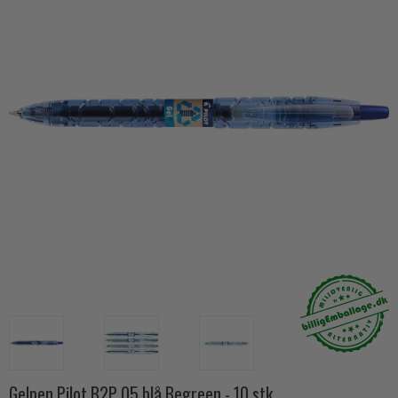
Gelpen Pilot B2P 05 blå Begreen - 10 stk.