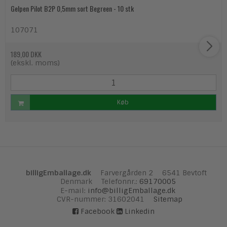
Gelpen Pilot B2P 0,5mm sort Begreen - 10 stk
107071
189,00 DKK
(ekskl. moms)
Køb
billigEmballage.dk
Farvergården 2
6541 Bevtoft
Denmark
Telefonnr.
:
69170005
E-mail
:
info@billigEmballage.dk
CVR-nummer
:
31602041
Sitemap
Facebook
Linkedin