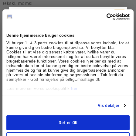
(ekskl. moms)
Model/Varenr.:
ESS624015
Denne hjemmeside bruger cookies
Tilmeld dig
Lagerstatus:
Varen er på lager.
Vi bruger 1. & 3 parts cookies til at tilpasse vores indhold, for at
kunne give dig en bedre brugeroplevelse. Vi benytter bla.
Cookies til at vise dig senest købte varer, hvilke varer du
nyhedsbrevet
stk.
Køb
tidligere har været interesseret i og for at du kan benytte vores
brugerbaserede funktioner. Vores cookies hjælper os med at
indsamle data for at kunne give dig en bedre oplevelse på vores
Få skarpe tilbud, nyheder og eksklusive
hjemmeside og for at kunne give dig brugerbaserede annoncer
kundefordele, direkte i din indbakke.
på tværs af sociale platforme og søgemaskiner - Tak fordi du
Beskrivelse
samtykker - God fornøjelse på billigEmballage.dk
Læs mere om vores cookiepolitik
her
Kapacitet 300 A4 ark (80g). Ekspanderende Esselte Vivida
blå projektmappe i høj kvalitet. I levende farver og lækkert VIVIDA
design.
6 ekspanderende rum med faner, lettere gennemsigtig 0,67 mm tyk
Vis detaljer
PP.
Høj kapacitet. Til organisering og opbevaring af dokumenter.
Visitkortlomme på omslag. Nem organisering med 6 gennemsigtige rum
og indeksfaner. Flot tekstur med præget mønster.
Det er OK
Lige her hos os, sælger vi ikke alene billig emballage, vi sælger også
Tilmeld
billige kontorartikler i god kvalitet. Køb det hele lige her til fornuftig pris,