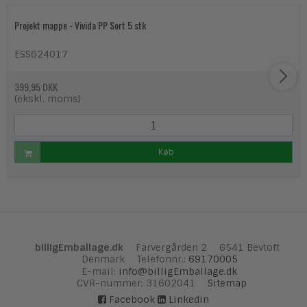
Projekt mappe - Vivida PP Sort 5 stk
ESS624017
399,95 DKK
(ekskl. moms)
Køb
billigEmballage.dk
Farvergården 2
6541 Bevtoft
Denmark
Telefonnr.
:
69170005
E-mail
:
info@billigEmballage.dk
CVR-nummer
:
31602041
Sitemap
Facebook
Linkedin