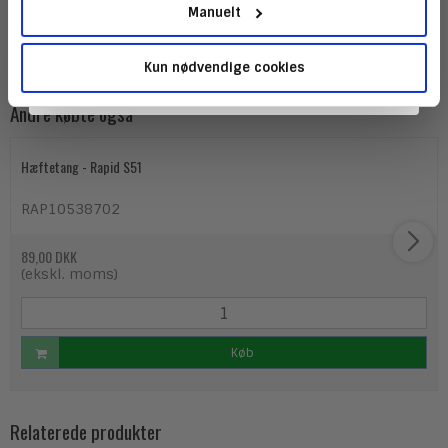
og få hurtig levering.
Manuelt
Kun nødvendige cookies
Andre købte også
Hæftetang - Rapid S51
RAP10538702
89,00 DKK
(ekskl. moms)
Køb
Relaterede produkter