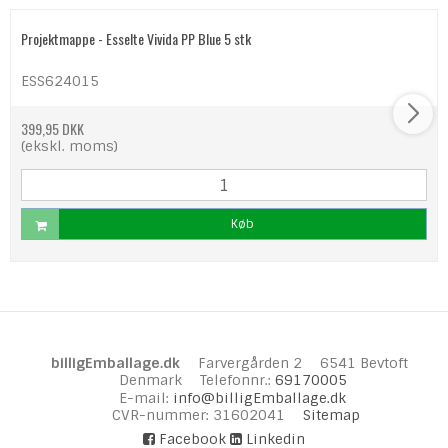
Projektmappe - Esselte Vivida PP Blue 5 stk
ESS624015
399,95 DKK
(ekskl. moms)
Køb
billigEmballage.dk
Farvergården 2
6541 Bevtoft
Denmark
Telefonnr.
:
69170005
E-mail
:
info@billigEmballage.dk
CVR-nummer
:
31602041
Sitemap
Facebook
Linkedin