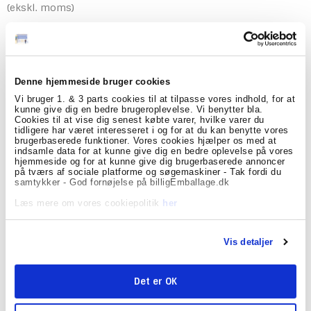
(ekskl. moms)
Leitz
Denne hjemmeside bruger cookies
Model/Varenr.:
LTZ45790001
Vi bruger 1. & 3 parts cookies til at tilpasse vores indhold, for at
Lagerstatus:
Varen er på lager.
kunne give dig en bedre brugeroplevelse. Vi benytter bla.
Cookies til at vise dig senest købte varer, hvilke varer du
tidligere har været interesseret i og for at du kan benytte vores
stk.
Køb
brugerbaserede funktioner. Vores cookies hjælper os med at
indsamle data for at kunne give dig en bedre oplevelse på vores
hjemmeside og for at kunne give dig brugerbaserede annoncer
på tværs af sociale platforme og søgemaskiner - Tak fordi du
samtykker - God fornøjelse på billigEmballage.dk
Beskrivelse
Læs mere om vores cookiepolitik
her
Projektmappe Bebop PP, hvid
PP projektmappe i høj kvalitet i det smarte Bebop design. Til organisering
Vis detaljer
og sortering af projekter og dokumenter.
A4, 6 ekspanderende rum, kapacitet 200 ark (80g).
Det er OK
Et fast rum til opbevaring af notesbøger eller løse ting.
Vil du gerne have bedre styr på dit arbejde og dokumentation? Her hos