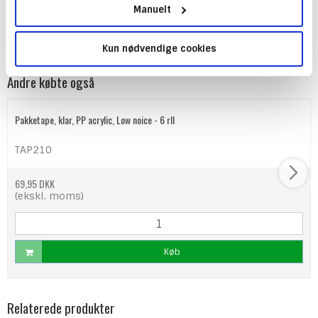
os finder du alt du skal bruge, lige fra papir til at printe det på, og til
Manuelt
mapper for opbevaring. Find hos os alt inden for kontorartikler og
emballage.
Kun nødvendige cookies
Andre købte også
Pakketape, klar, PP acrylic, Low noice - 6 rll
TAP210
69,95 DKK
(ekskl. moms)
Køb
Relaterede produkter